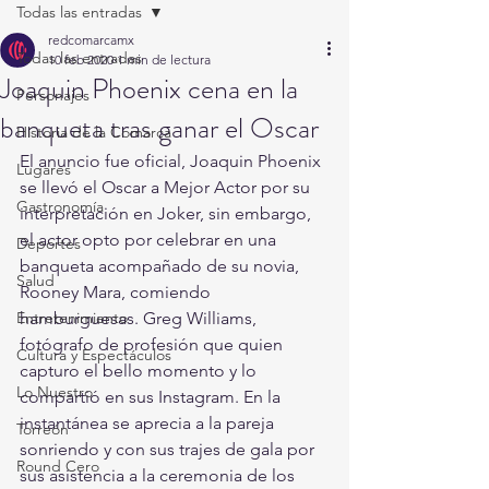
Todas las entradas
redcomarcamx
Todas las entradas
10 feb 2020
1 min de lectura
Joaquin Phoenix cena en la
Personajes
banqueta tras ganar el Oscar
Historia de la Comarca
El anuncio fue oficial, Joaquin Phoenix 
Lugares
se llevó el Oscar a Mejor Actor por su 
Gastronomía
interpretación en Joker, sin embargo, 
el actor opto por celebrar en una 
Deportes
banqueta acompañado de su novia, 
Salud
Rooney Mara, comiendo 
Entretenimiento
hamburguesas. Greg Williams, 
fotógrafo de profesión que quien 
Cultura y Espectáculos
capturo el bello momento y lo 
Lo Nuestro
compartió en sus Instagram. En la 
instantánea se aprecia a la pareja 
Torreón
sonriendo y con sus trajes de gala por 
Round Cero
sus asistencia a la ceremonia de los 