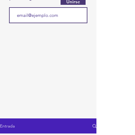
Unirse
Entrada