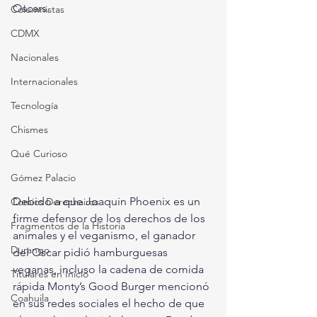
Oscars.
Columnistas
CDMX
Nacionales
Internacionales
Tecnología
Chismes
Qué Curioso
Gómez Palacio
Debido a que Joaquin Phoenix es un 
Comics Derechairos
firme defensor de los derechos de los 
Fragmentos de la Historia
animales y el veganismo, el ganador 
Durango
del Oscar pidió hamburguesas 
veganas, incluso la cadena de comida 
Titulares en Inicio
rápida Monty’s Good Burger mencionó 
Coahuila
en sus redes sociales el hecho de que 