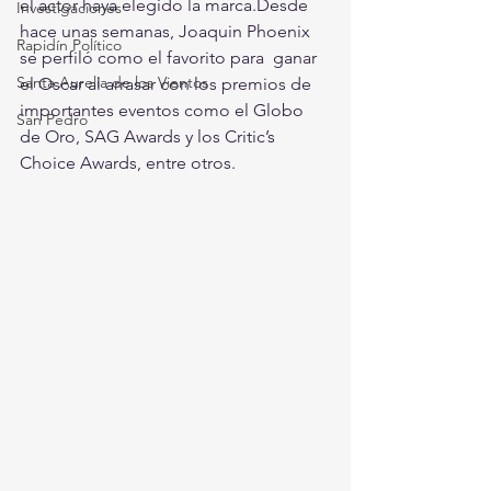
el actor haya elegido la marca.​Desde  
Investigaciones
hace unas semanas, Joaquin Phoenix 
Rapidín Político
se perfiló como el favorito para  ganar 
Santa Aurelia de los Vientos
el Oscar al arrasar con los premios de 
importantes eventos como el Globo 
San Pedro
de Oro, SAG Awards y los Critic’s 
Choice Awards, entre otros.