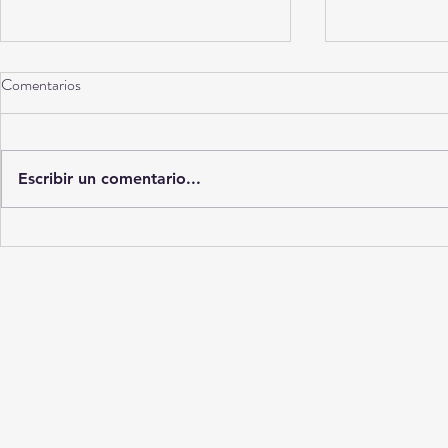
Comentarios
Torreón a 10 años
Escribir un comentario...
La Ciudad del