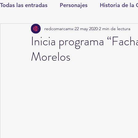
Todas las entradas
Personajes
Historia de la
redcomarcamx
22 may 2020
2 min de lectura
Deportes
Salud
Entretenimiento
Cul
Inicia programa “Fach
Morelos
Round Cero
Columnistas
CDMX
Nac
Chismes
Qué Curioso
Gómez Palacio
Durango
Titulares en Inicio
Coahuila
Santa Aurelia de los Vientos
San Pedro