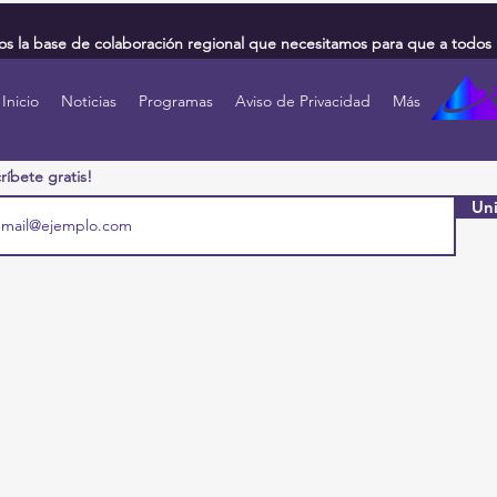
 la base de colaboración regional que necesitamos para que a todos 
Inicio
Noticias
Programas
Aviso de Privacidad
Más
ríbete gratis!
Uni