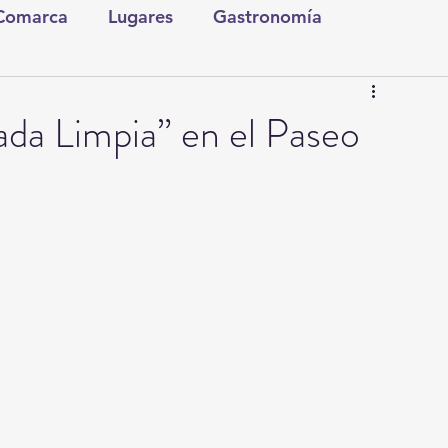
 Comarca
Lugares
Gastronomía
tura y Espectáculos
Lo Nuestro
Torreón
ada Limpia” en el Paseo
ionales
Internacionales
Tecnología
Comics Derechairos
Fragmentos de la Historia
Investigaciones
Rapidín Político