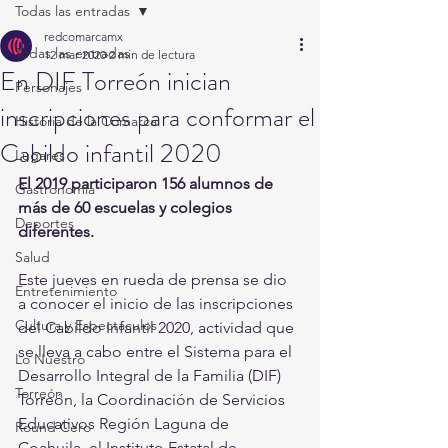
Todas las entradas
redcomarcamx
Todas las entradas
12 mar 2020
2 min de lectura
En DIF Torreón inician
Personajes
inscripciones para conformar el
Historia de la Comarca
Cabildo infantil 2020
Lugares
El 2019 participaron 156 alumnos de 
Gastronomía
más de 60 escuelas y colegios 
Deportes
diferentes.
Salud
Este jueves en rueda de prensa se dio 
Entretenimiento
a conocer el inicio de las inscripciones 
Cultura y Espectáculos
del Cabildo Infantil 2020, actividad que 
se lleva a cabo entre el Sistema para el 
Lo Nuestro
Desarrollo Integral de la Familia (DIF) 
Torreón
Torreón, la Coordinación de Servicios 
Educativos Región Laguna de 
Round Cero
Coahuila, el Instituto Estatal de 