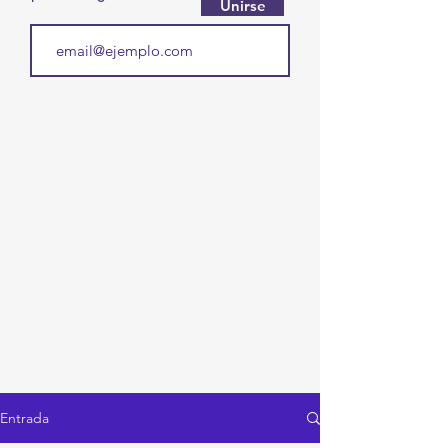
Unirse
Entrada