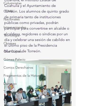
Columnistas
Coahuila y el Ayuntamiento de 
CDMX
Torreón. Los alumnos de quinto grado 
de primaria tanto de instituciones 
Nacionales
públicas como privadas, podrán 
Internacionales
participar para convertirse en alcalde o 
alcaldesa, regidores o síndicas por un 
Tecnología
día y celebrar una sesión de cabildo en 
Chismes
el último piso de la Presidencia 
Municipal de Torreón.
Qué Curioso
Gómez Palacio
Comics Derechairos
Fragmentos de la Historia
Durango
Titulares en Inicio
Coahuila