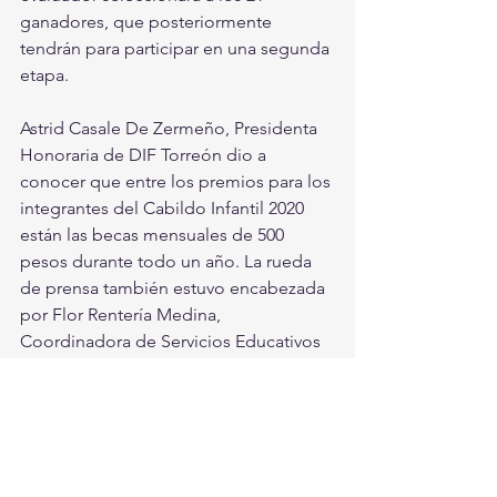
ganadores, que posteriormente 
tendrán para participar en una segunda 
etapa.
Astrid Casale De Zermeño, Presidenta 
Honoraria de DIF Torreón dio a 
conocer que entre los premios para los 
integrantes del Cabildo Infantil 2020 
están las becas mensuales de 500 
pesos durante todo un año. La rueda 
de prensa también estuvo encabezada 
por Flor Rentería Medina, 
Coordinadora de Servicios Educativos 
en la Región Laguna de Coahuila, la 
Directora General de DIF Torreón 
Aurora Martínez Guzmán, Georgina 
Aguirre Rodríguez, representante del 
Instituto Estatal de Coahuila y Sergio 