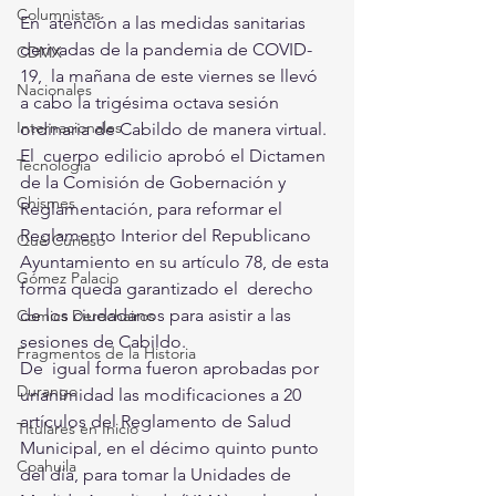
Columnistas
En  atención a las medidas sanitarias 
derivadas de la pandemia de COVID-
CDMX
19,  la mañana de este viernes se llevó 
Nacionales
a cabo la trigésima octava sesión  
Internacionales
ordinaria de Cabildo de manera virtual. 
El  cuerpo edilicio aprobó el Dictamen 
Tecnología
de la Comisión de Gobernación y  
Chismes
Reglamentación, para reformar el 
Reglamento Interior del Republicano  
Qué Curioso
Ayuntamiento en su artículo 78, de esta 
Gómez Palacio
forma queda garantizado el  derecho 
de los ciudadanos para asistir a las 
Comics Derechairos
sesiones de Cabildo.
Fragmentos de la Historia
De  igual forma fueron aprobadas por 
Durango
unanimidad las modificaciones a 20  
artículos del Reglamento de Salud 
Titulares en Inicio
Municipal, en el décimo quinto punto  
Coahuila
del día, para tomar la Unidades de 