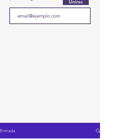
Unirse
Entrada