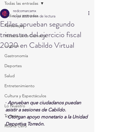
Todas las entradas
redcomarcamx
Todas las entradas
16 jul 2020
2 min de lectura
Ediles aprueban segundo
Personajes
trimestre del ejercicio fiscal
Historia de la Comarca
2020 en Cabildo Virtual
Lugares
Gastronomía
Deportes
Salud
Entretenimiento
Cultura y Espectáculos
· 
Aprueban que ciudadanos puedan 
Lo Nuestro
asistir a sesiones de Cabildo. 
Torreón
· 
Otorgan apoyo monetario a la Unidad 
Deportiva Torreón.
Round Cero