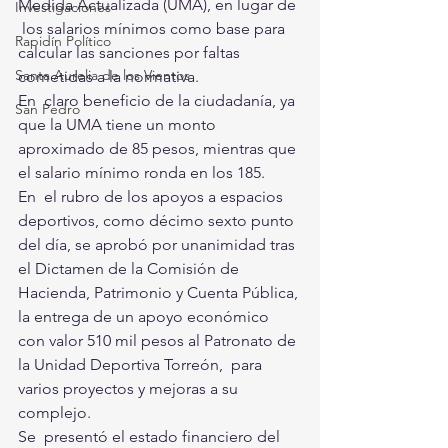
Medida Actualizada (UMA), en lugar de 
Investigaciones
 los salarios mínimos como base para 
Rapidín Político
calcular las sanciones por faltas  
Santa Aurelia de los Vientos
cometidas a la normativa. 
En  claro beneficio de la ciudadanía, ya 
San Pedro
que la UMA tiene un monto  
aproximado de 85 pesos, mientras que 
el salario mínimo ronda en los 185.  
En  el rubro de los apoyos a espacios 
deportivos, como décimo sexto punto  
del día, se aprobó por unanimidad tras 
el Dictamen de la Comisión de  
Hacienda, Patrimonio y Cuenta Pública, 
la entrega de un apoyo económico  
con valor 510 mil pesos al Patronato de 
la Unidad Deportiva Torreón,  para 
varios proyectos y mejoras a su 
complejo.
Se  presentó el estado financiero del 