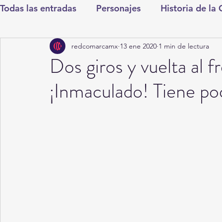
Todas las entradas
Personajes
Historia de la
redcomarcamx
13 ene 2020
1 min de lectura
Deportes
Salud
Entretenimiento
Cul
Dos giros y vuelta al f
¡Inmaculado! Tiene po
Round Cero
Columnistas
CDMX
Nac
Chismes
Qué Curioso
Gómez Palacio
Durango
Titulares en Inicio
Coahuila
Santa Aurelia de los Vientos
San Pedro