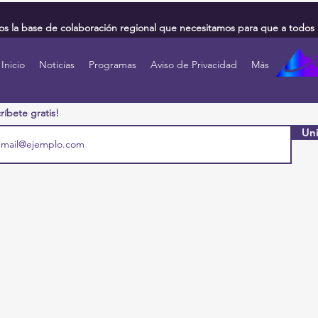
 la base de colaboración regional que necesitamos para que a todos 
Inicio
Noticias
Programas
Aviso de Privacidad
Más
ríbete gratis!
Uni