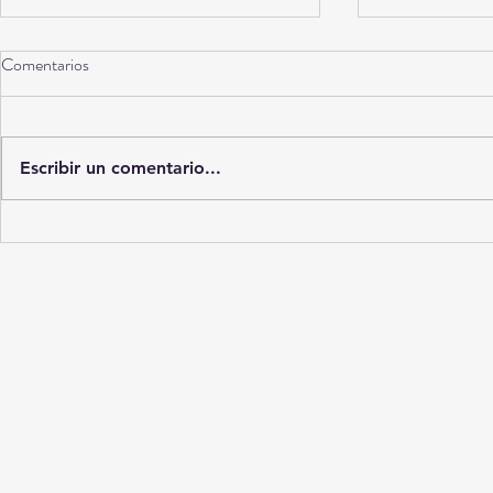
Comentarios
Escribir un comentario...
"Vuelva el próximo mes": las
Diagnósticos 
denuncias de adultos mayores por
mercado ilícit
retrasos y trámites repetidos en la
muestras méd
Subdelegación del IMSS en
Torreón