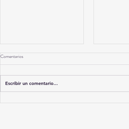
Comentarios
Escribir un comentario...
"Rata de dos patas": El icónico
¡La noche "ino
himno de Paquita la del Barrio
"Mariana": ent
dedicado a los peores
un final inesp
especímenes masculinos