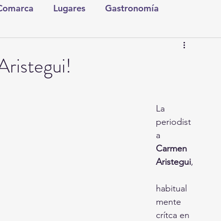
 Comarca
Lugares
Gastronomía
tura y Espectáculos
Lo Nuestro
Torreón
ristegui!
ionales
Internacionales
Tecnología
La 
periodist
Comics Derechairos
Fragmentos de la Historia
a 
Carmen 
Aristegui
,
Investigaciones
Rapidín Político
habitual
mente 
crítca en 