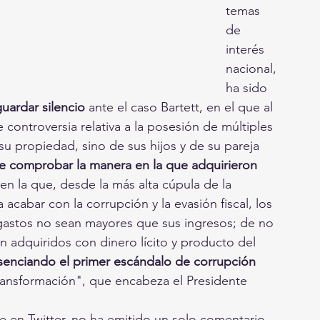
temas 
de 
interés 
nacional, 
ha sido 
uardar silencio
 ante el caso Bartett, en el que al 
e controversia relativa a la posesión de múltiples 
 propiedad, sino de sus hijos y de su pareja 
e comprobar la manera en la que adquirieron 
en la que, desde la más alta cúpula de la 
 acabar con la corrupción y la evasión fiscal, los 
astos no sean mayores que sus ingresos; de no 
adquiridos con dinero lícito y producto del 
senciando el primer escándalo de corrupción
ansformación", que encabeza el Presidente 
e en Twitter, no ha emitido un solo comentario 