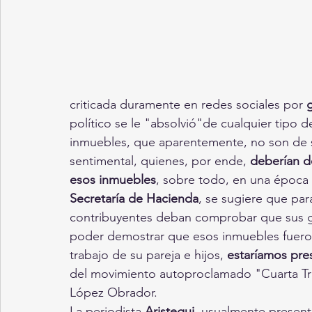
criticada duramente en redes sociales por 
g
político se le "absolvió"de cualquier tipo d
inmuebles, que aparentemente, no son de su
sentimental, quienes, por ende, 
deberían d
esos inmuebles
, sobre todo, en una época 
Secretaría de Hacienda
, se sugiere que para
contribuyentes deban comprobar que sus g
poder demostrar que esos inmuebles fueron 
trabajo de su pareja e hijos, 
estaríamos pre
del movimiento autoproclamado "Cuarta Tr
López Obrador.
La periodista 
Aristegui
, usualmente present