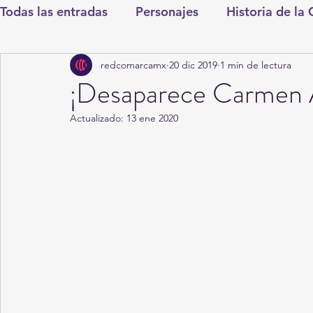
Todas las entradas
Personajes
Historia de la
redcomarcamx
20 dic 2019
1 min de lectura
Deportes
Salud
Entretenimiento
Cul
¡Desaparece Carmen A
Actualizado:
13 ene 2020
Round Cero
Columnistas
CDMX
Nac
Chismes
Qué Curioso
Gómez Palacio
Durango
Titulares en Inicio
Coahuila
Santa Aurelia de los Vientos
San Pedro