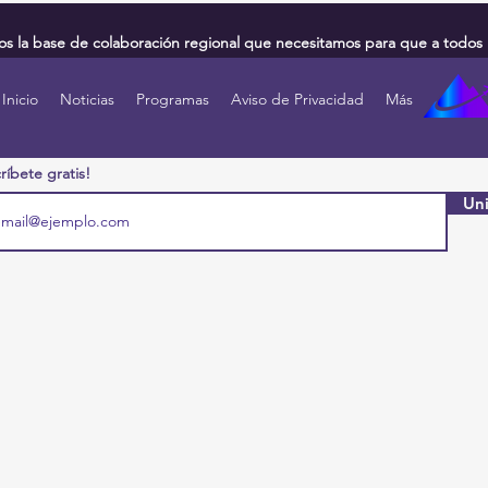
 la base de colaboración regional que necesitamos para que a todos 
Inicio
Noticias
Programas
Aviso de Privacidad
Más
ríbete gratis!
Uni