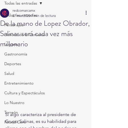
Todas las entradas
redcomarcamx
Todas las entradas
27 mar 2020
7 min de lectura
De la mano de Lopez Obrador,
Personajes
Salinas será cada vez más
Historia de la Comarca
millonario
Lugares
Gastronomía
Deportes
Salud
Entretenimiento
Cultura y Espectáculos
Lo Nuestro
Torreón
Si algo caracteriza al presidente de 
Grupo Salinas, es su habilidad para 
Round Cero