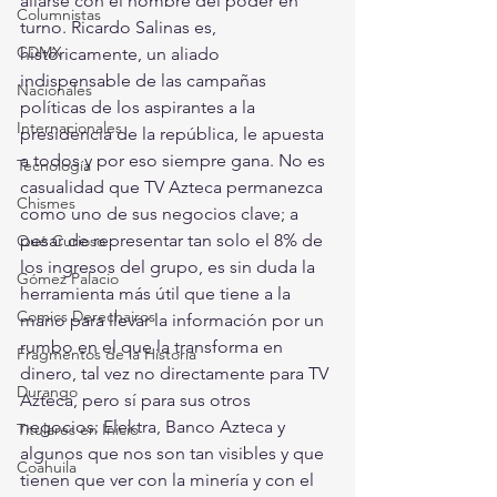
aliarse con el hombre del poder en 
Columnistas
turno. Ricardo Salinas es, 
CDMX
históricamente, un aliado 
indispensable de las campañas 
Nacionales
políticas de los aspirantes a la 
Internacionales
presidencia de la república, le apuesta 
a todos y por eso siempre gana. No es 
Tecnología
casualidad que TV Azteca permanezca 
Chismes
como uno de sus negocios clave; a 
pesar de representar tan solo el 8% de 
Qué Curioso
los ingresos del grupo, es sin duda la 
Gómez Palacio
herramienta más útil que tiene a la 
Comics Derechairos
mano para llevar la información por un 
rumbo en el que la transforma en 
Fragmentos de la Historia
dinero, tal vez no directamente para TV 
Durango
Azteca, pero sí para sus otros 
negocios: Elektra, Banco Azteca y 
Titulares en Inicio
algunos que nos son tan visibles y que 
Coahuila
tienen que ver con la minería y con el 