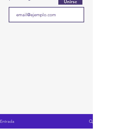
Unirse
Entrada