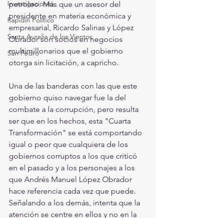
Investigaciones
petroleo. Más que un asesor del 
presidente en materia económica y 
Rapidín Político
empresarial, Ricardo Salinas y López 
Santa Aurelia de los Vientos
Obrador son socios en negocios 
multimillonarios que el gobierno 
San Pedro
otorga sin licitación, a capricho.
Una de las banderas con las que este 
gobierno quiso navegar fue la del 
combate a la corrupción, pero resulta 
ser que en los hechos, esta "Cuarta 
Transformación" se está comportando 
igual o peor que cualquiera de los 
gobiernos corruptos a los que criticó 
en el pasado y a los personajes a los 
que Andrés Manuel López Obrador 
hace referencia cada vez que puede. 
Señalando a los demás, intenta que la 
atención se centre en ellos y no en la 