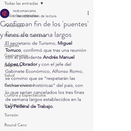
Todas las entradas
redcomarcamx
Todas las entradas
11 feb 2020
2 min de lectura
Confirman fin de los 'puentes'
Personajes
y fines de semana largos
Historia de la Comarca
El secretario de Turismo, 
Miguel 
Lugares
Torruco
, confirmó que tras una reunión 
Gastronomía
con el presidente 
Andrés Manuel 
López Obrador
 y con el jefe del 
Deportes
Gabinete Económico, Alfonso Romo, 
Salud
se convino que se “respetarán las 
Entretenimiento
fechas cívico-históricas” del país, con 
lo que serían cancelados los tres fines 
Cultura y Espectáculos
de semana largos establecidos en la 
Lo Nuestro
Ley Federal de Trabajo
. 
Torreón
Round Cero