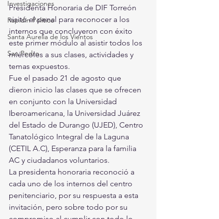
Investigaciones
Presidenta Honoraria de DIF Torreón 
visitó el penal para reconocer a los 
Rapidín Político
internos que concluyeron con éxito 
Santa Aurelia de los Vientos
este primer módulo al asistir todos los 
San Pedro
miércoles a sus clases, actividades y 
temas expuestos. 
Fue el pasado 21 de agosto que 
dieron inicio las clases que se ofrecen 
en conjunto con la Universidad 
Iberoamericana, la Universidad Juárez 
del Estado de Durango (UJED), Centro 
Tanatológico Integral de la Laguna 
(CETIL A.C), Esperanza para la familia 
AC y ciudadanos voluntarios. 
La presidenta honoraria reconoció a 
cada uno de los internos del centro 
penitenciario, por su respuesta a esta 
invitación, pero sobre todo por su 
compromiso al cumplir con todo lo 