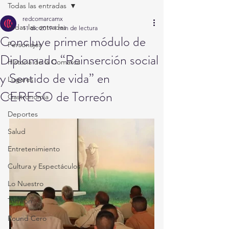
Todas las entradas
redcomarcamx
Todas las entradas
11 dic 2019
1 min de lectura
Concluye primer módulo de
Personajes
Diplomado “Reinserción social
Historia de la Comarca
y Sentido de vida” en
Lugares
CERESO de Torreón
Gastronomía
Deportes
Salud
Entretenimiento
Cultura y Espectáculos
Lo Nuestro
Torreón
Round Cero