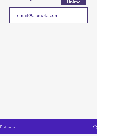
Unirse
Entrada