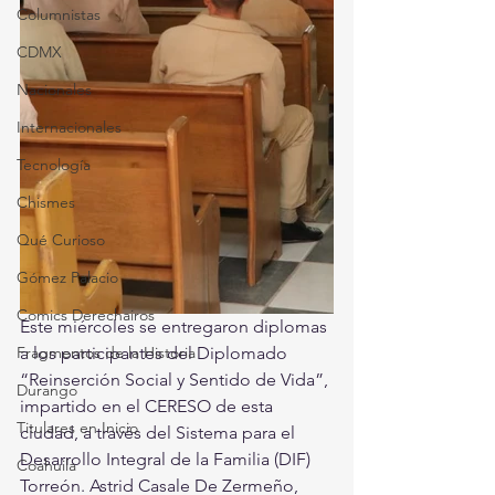
Columnistas
CDMX
Nacionales
Internacionales
Tecnología
Chismes
Qué Curioso
Gómez Palacio
Comics Derechairos
Este miércoles se entregaron diplomas 
Fragmentos de la Historia
a los participantes del Diplomado 
“Reinserción Social y Sentido de Vida”, 
Durango
impartido en el CERESO de esta 
Titulares en Inicio
ciudad, a través del Sistema para el 
Desarrollo Integral de la Familia (DIF) 
Coahuila
Torreón. Astrid Casale De Zermeño, 