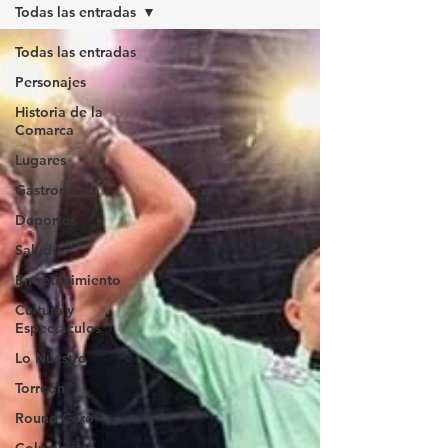
Todas las entradas
Todas las entradas
Personajes
Historia de la
Comarca
Lugares
Gastronomía
Deportes
Salud
Entretenimiento
Cultura y
Espectáculos
Lo Nuestro
Torreón
Round Cero