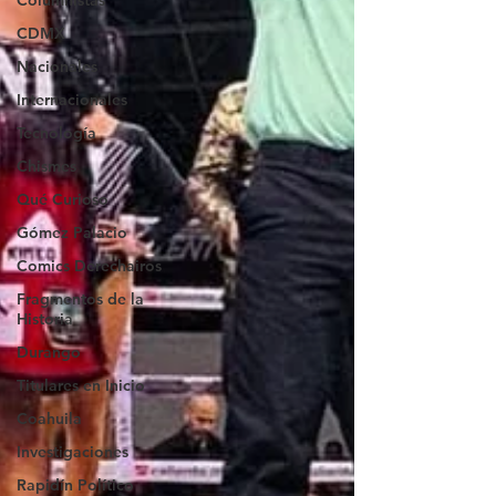
Columnistas
CDMX
Nacionales
Internacionales
Tecnología
Chismes
Qué Curioso
Gómez Palacio
Comics Derechairos
Fragmentos de la
Historia
Durango
Titulares en Inicio
Coahuila
Investigaciones
Rapidín Político