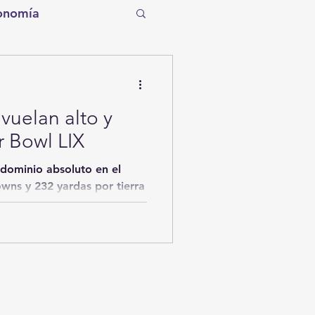
onomía
tro
Torreón
vuelan alto y
Tecnología
r Bowl LIX
entos de la Historia
owns y 232 yardas por tierra
ítico