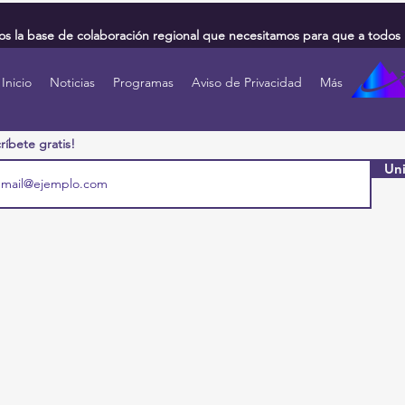
 la base de colaboración regional que necesitamos para que a todos 
Inicio
Noticias
Programas
Aviso de Privacidad
Más
ríbete gratis!
Uni