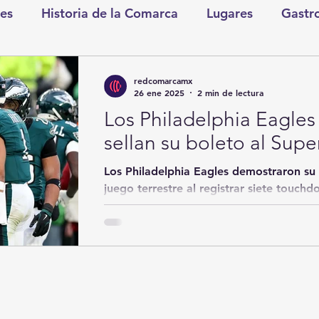
es
Historia de la Comarca
Lugares
Gastr
tretenimiento
Cultura y Espectáculos
Lo Nues
redcomarcamx
26 ene 2025
2 min de lectura
Los Philadelphia Eagles 
as
CDMX
Nacionales
Internacionales
sellan su boleto al Supe
Los Philadelphia Eagles demostraron su dominio absoluto en el
Gómez Palacio
Comics Derechairos
Fragm
juego terrestre al registrar siete touchd
, en...
nicio
Coahuila
Investigaciones
Rapidín Pol
os
San Pedro