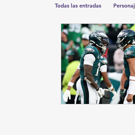
Todas las entradas
Personaj
Deportes
Salud
En
Round Cero
Columnist
Chismes
Qué Curioso
Durango
Titulares en I
Santa Aurelia de los Vient