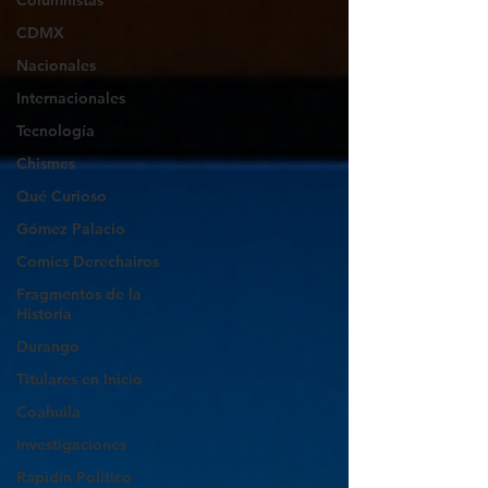
Columnistas
CDMX
Nacionales
Internacionales
Tecnología
Chismes
Qué Curioso
Gómez Palacio
Comics Derechairos
Fragmentos de la
Historia
Durango
Titulares en Inicio
Coahuila
Investigaciones
Rapidín Político