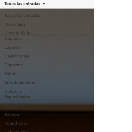
Todas las entradas
Todas las entradas
Personajes
Historia de la
Comarca
Lugares
Gastronomía
Deportes
Salud
Entretenimiento
Cultura y
Espectáculos
Lo Nuestro
Torreón
Round Cero