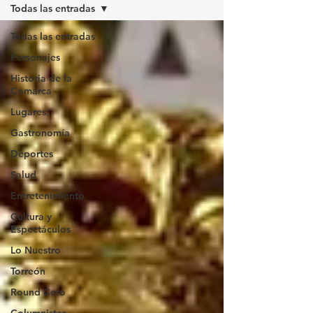
Todas las entradas
Todas las entradas
Personajes
Historia de la
Comarca
Lugares
Gastronomía
Deportes
Salud
Entretenimiento
Cultura y
Espectáculos
Lo Nuestro
Torreón
Round Cero