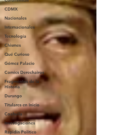
Columnistas
CDMX
Nacionales
Internacionales
Tecnología
Chismes
Qué Curioso
Gómez Palacio
Comics Derechairos
Fragmentos de la
Historia
Durango
Titulares en Inicio
Coahuila
Investigaciones
Rapidín Político