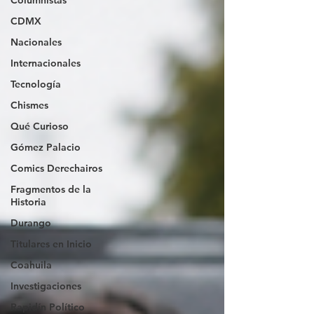
Columnistas
CDMX
Nacionales
Internacionales
Tecnología
Chismes
Qué Curioso
Gómez Palacio
Comics Derechairos
Fragmentos de la
Historia
Durango
Titulares en Inicio
Coahuila
Investigaciones
Rapidín Político