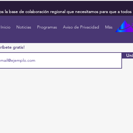
 la base de colaboración regional que necesitamos para que a todos 
Inicio
Noticias
Programas
Aviso de Privacidad
Más
ríbete gratis!
Uni