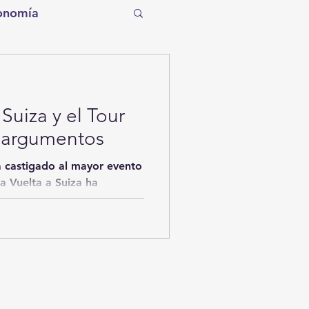
onomía
tro
Torreón
Suiza y el Tour
Tecnología
 argumentos
 castigado al mayor evento
entos de la Historia
 Vuelta a Suiza ha
ítico