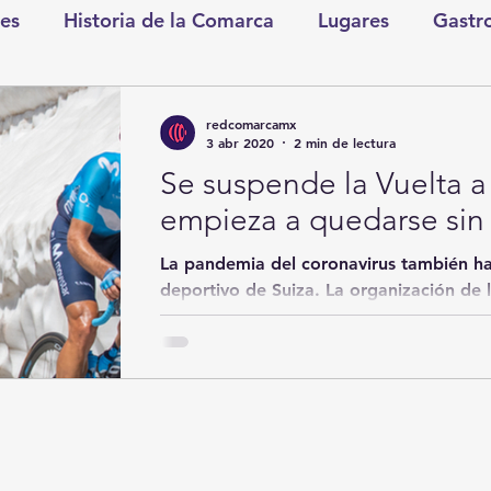
es
Historia de la Comarca
Lugares
Gastr
tretenimiento
Cultura y Espectáculos
Lo Nues
redcomarcamx
3 abr 2020
2 min de lectura
Se suspende la Vuelta a 
as
CDMX
Nacionales
Internacionales
empieza a quedarse sin
La pandemia del coronavirus también ha
Gómez Palacio
Comics Derechairos
Fragm
deportivo de Suiza. La organización de la
decidido...
nicio
Coahuila
Investigaciones
Rapidín Pol
os
San Pedro