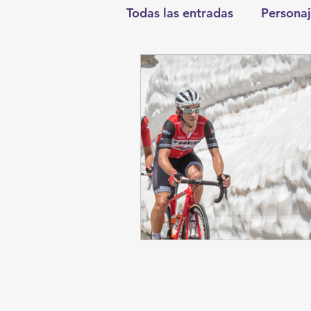
Todas las entradas
Personaj
Deportes
Salud
En
Round Cero
Columnist
Chismes
Qué Curioso
Durango
Titulares en I
Santa Aurelia de los Vient