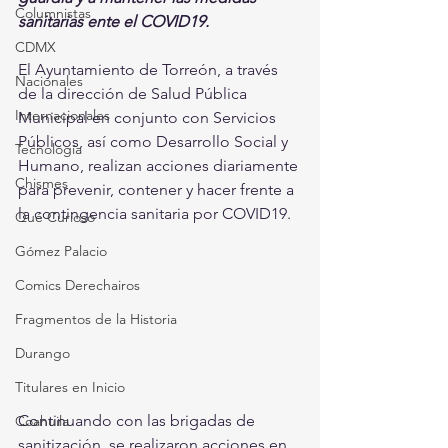
Columnistas
sanitarias ente el COVID19.
CDMX
El Ayuntamiento de Torreón, a través 
Nacionales
de la dirección de Salud Pública 
Internacionales
Municipal en conjunto con Servicios 
Públicos, así como Desarrollo Social y 
Tecnología
Humano, realizan acciones diariamente 
Chismes
para prevenir, contener y hacer frente a 
la contingencia sanitaria por COVID19.
Qué Curioso
Gómez Palacio
Comics Derechairos
Fragmentos de la Historia
Durango
Titulares en Inicio
Continuando con las brigadas de 
Coahuila
sanitización, se realizaron acciones en 