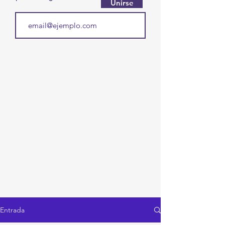
Unirse
Entrada