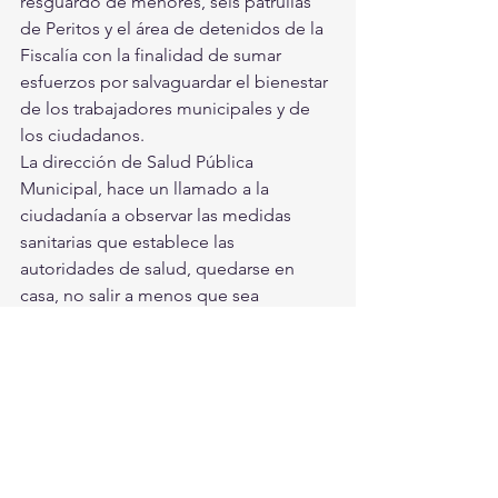
resguardo de menores, seis patrullas 
de Peritos y el área de detenidos de la 
Fiscalía con la finalidad de sumar 
esfuerzos por salvaguardar el bienestar 
de los trabajadores municipales y de 
los ciudadanos.
La dirección de Salud Pública 
Municipal, hace un llamado a la 
ciudadanía a observar las medidas 
sanitarias que establece las 
autoridades de salud, quedarse en 
casa, no salir a menos que sea 
necesario, usar siempre cubrebocas, 
aplicar la sana distancia y usar gel 
antibacterial.
Torreón, Ciudad en Equipo
Torreón