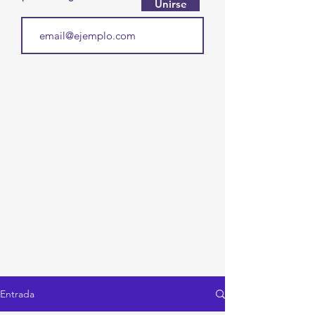
Unirse
Entrada