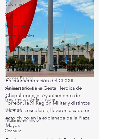
Columnistas
CDMX
Nacionales
Internacionales
Tecnología
Chismes
Qué Curioso
Gómez Palacio
En conmemoración del CLXXII 
Aniversario de la Gesta Heroica de 
Comics Derechairos
Chapultepec, el Ayuntamiento de 
Fragmentos de la Historia
Torreón, la XI Región Militar y distintos 
Durango
planteles escolares, llevaron a cabo un 
acto cívico en la explanada de la Plaza 
Titulares en Inicio
Mayor.
Coahuila