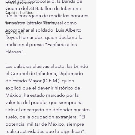
En el acto protocolario, la Banda de 
Investigaciones
Guerra del 33 Batallón de Infantería, 
Rapidín Político
fue la encargada de rendir los honores 
Santa Aurelia de los Vientos
a nuestro Lábaro Patrio, así como 
acompañar al soldado, Luis Alberto 
San Pedro
Reyes Hernández, quien declamó la 
tradicional poesía “Fanfarria a los 
Héroes”.
Las palabras alusivas al acto, las brindó 
el Coronel de Infantería, Diplomado 
de Estado Mayor (D.E.M.), quien 
explicó que el devenir histórico de 
México, ha estado marcado por la 
valentía del pueblo, que siempre ha 
sido el encargado de defender nuestro 
suelo, de la ocupación extranjera. “El 
potencial militar de México, siempre 
realiza actividades que lo dignifican”.