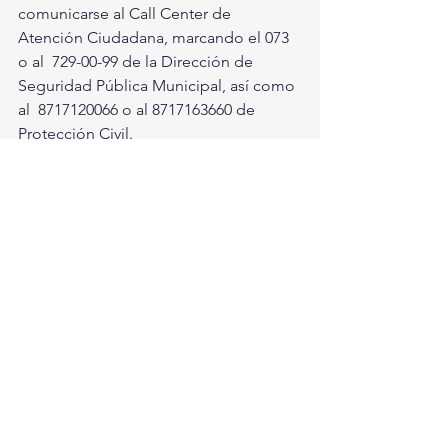
comunicarse al Call Center de 
Atención Ciudadana, marcando el 073 
o al  729-00-99 de la Dirección de 
Seguridad Pública Municipal, así como 
al  8717120066 o al 8717163660 de 
Protección Civil.
Se  hace un llamado a la población 
para quedarse en casa, cuando 
presenten  enfermedades respiratorias 
y llamar al 911 o al 800-0044-800, en 
caso de  tener síntomas como: fiebre 
mayor a 38° C, dolor de cabeza, dolor 
de  garganta, escurrimiento nasal, así 
como evitar en lo posible el contacto  
con personas que tengan 
enfermedades respiratorias.
Torreón, Ciudad En Equipo
Torreón