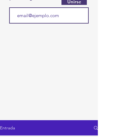
Unirse
Entrada