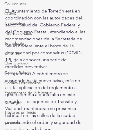
Columnistas
El  Ayuntamiento de Torreón está en 
CDMX
coordinación con las autoridades del  
Nacionales
sector Salud del Gobierno Federal y 
del Gobierno Estatal, atendiendo a  las 
Internacionales
recomendaciones de la Secretaría de 
Tecnología
Salud Federal ante el brote de  la 
enfermedad por coronavirus (COVID-
Chismes
19), da a conocer una serie de  
Qué Curioso
medidas preventivas.
Gómez Palacio
El  operativo Alcoholímetro se 
suspende hasta nuevo aviso, más no 
Comics Derechairos
así, la  aplicación del reglamento a 
Fragmentos de la Historia
quien cometa alguna falta en este 
sentido.  Los agentes de Tránsito y 
Durango
Vialidad, mantendrán su presencia 
Titulares en Inicio
habitual en  las calles de la ciudad, 
preservando el orden y seguridad de 
Coahuila
todos los  ciudadanos.