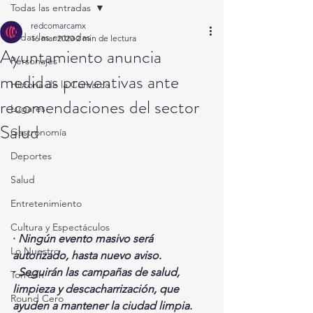
Todas las entradas
redcomarcamx
Todas las entradas
16 mar 2020
2 min de lectura
Ayuntamiento anuncia
Personajes
medidas preventivas ante
Historia de la Comarca
recomendaciones del sector
Lugares
Salud
Gastronomía
Deportes
Salud
Entretenimiento
Cultura y Espectáculos
· 
Ningún evento masivo será 
Lo Nuestro
autorizado, hasta nuevo aviso.
· 
Seguirán las campañas de salud, 
Torreón
limpieza y descacharrización, que 
Round Cero
ayuden a mantener la ciudad limpia.