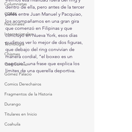
Columnistas
dentro de ella, pero antes de la tercer 
CDMX
pelea entre Juan Manuel y Pacquiao, 
los acompañamos en una gran gira 
Nacionales
que comenzó en Filipinas y que 
Internacionales
concluyó en Nueva York, esos días 
pudimos ver lo mejor de dos figuras, 
Tecnología
que debajo del ring convivían de 
Chismes
manera cordial, “el boxeo es un 
negocio”, una frase que explica los 
Qué Curioso
límites de una querella deportiva. 
Gómez Palacio
Comics Derechairos
Fragmentos de la Historia
Durango
Titulares en Inicio
Coahuila