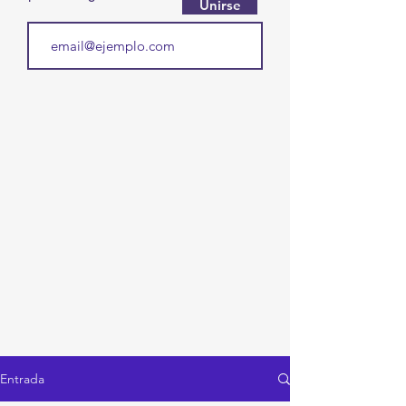
Unirse
Entrada