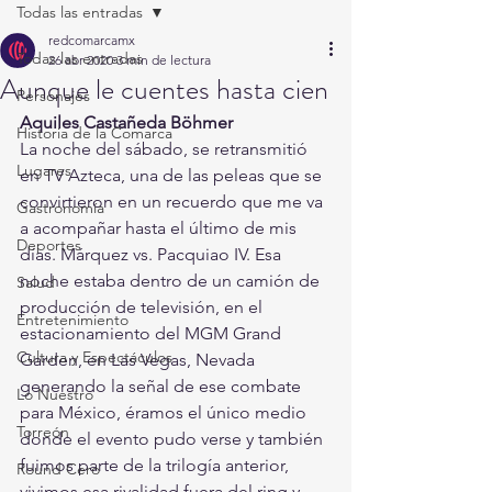
Todas las entradas
redcomarcamx
Todas las entradas
26 abr 2020
3 min de lectura
Aunque le cuentes hasta cien
Personajes
Aquiles Castañeda Böhmer
Historia de la Comarca
La noche del sábado, se retransmitió 
Lugares
en TV Azteca, una de las peleas que se 
convirtieron en un recuerdo que me va 
Gastronomía
a acompañar hasta el último de mis 
Deportes
días. Márquez vs. Pacquiao IV. Esa 
noche estaba dentro de un camión de 
Salud
producción de televisión, en el 
Entretenimiento
estacionamiento del MGM Grand 
Cultura y Espectáculos
Garden, en Las Vegas, Nevada 
generando la señal de ese combate 
Lo Nuestro
para México, éramos el único medio 
Torreón
donde el evento pudo verse y también 
fuimos parte de la trilogía anterior, 
Round Cero
vivimos esa rivalidad fuera del ring y 