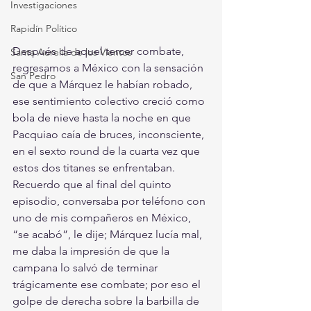
Investigaciones
Rapidín Político
Después de aquel tercer combate, 
Santa Aurelia de los Vientos
regresamos a México con la sensación 
San Pedro
de que a Márquez le habían robado, 
ese sentimiento colectivo creció como 
bola de nieve hasta la noche en que 
Pacquiao caía de bruces, inconsciente, 
en el sexto round de la cuarta vez que 
estos dos titanes se enfrentaban. 
Recuerdo que al final del quinto 
episodio, conversaba por teléfono con 
uno de mis compañeros en México, 
“se acabó”, le dije; Márquez lucía mal, 
me daba la impresión de que la 
campana lo salvó de terminar 
trágicamente ese combate; por eso el 
golpe de derecha sobre la barbilla de 