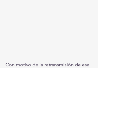
Con motivo de la retransmisión de esa 
pelea, renació muy brevemente una 
vieja y ociosa polémica, la del golpe 
de suerte y un pisotón del pie 
izquierdo de Márquez sobre el pie de 
Pacquiao, imagina que estás peleando 
contra uno de los mejores del mundo, 
que estuviste a punto de caer en el 
round anterior y que tu mejor apuesta, 
sea dar un pisotón para “inmovilizar” a 