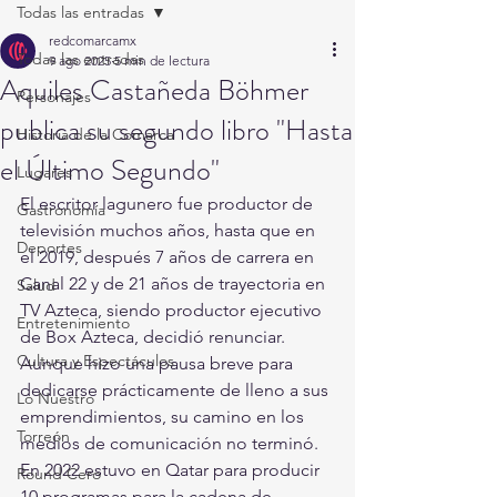
Todas las entradas
redcomarcamx
Todas las entradas
9 ago 2025
5 min de lectura
Aquiles Castañeda Böhmer
Personajes
publica su segundo libro "Hasta
Historia de la Comarca
el Último Segundo"
Lugares
El escritor lagunero fue productor de 
Gastronomía
televisión muchos años, hasta que en 
Deportes
el 2019, después 7 años de carrera en 
Canal 22 y de 21 años de trayectoria en 
Salud
TV Azteca, siendo productor ejecutivo 
Entretenimiento
de Box Azteca, decidió renunciar.  
Cultura y Espectáculos
Aunque hizo una pausa breve para 
dedicarse prácticamente de lleno a sus 
Lo Nuestro
emprendimientos, su camino en los 
Torreón
medios de comunicación no terminó. 
En 2022 estuvo en Qatar para producir 
Round Cero
10 programas para la cadena de 