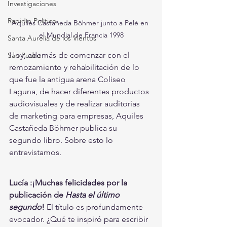
Investigaciones
Rapidín Político
Aquiles Castañeda Böhmer junto a Pelé en 
el Mundial de Francia 1998
Santa Aurelia de los Vientos
Hoy, además de comenzar con el 
San Pedro
remozamiento y rehabilitación de lo 
que fue la antigua arena Coliseo 
Laguna, de hacer diferentes productos 
audiovisuales y de realizar auditorías 
de marketing para empresas, Aquiles 
Castañeda Böhmer publica su 
segundo libro. Sobre esto lo 
entrevistamos.
Lucía :¡Muchas felicidades por la 
publicación de 
Hasta el último 
segundo
!
 El título es profundamente 
evocador. ¿Qué te inspiró para escribir 