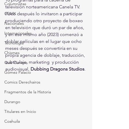
Columnistas
televisión norteamericana Canela TV. 
CDMX
Poco después lo invitaron a participar 
produciendo otro proyecto de boxeo 
Nacionales
en televisión que duró un par de años, 
Internacionales
y en ese mismo año (2023) comenzó a 
doblar películas en el lugar que ocho 
Tecnología
meses después se convertiría en su 
Chismes
propia agencia de doblaje, traducción, 
subtitulaje, marketing  y producción 
Qué Curioso
audiovisual, 
Dubbing Dragons Studios
.
Gómez Palacio
Comics Derechairos
Fragmentos de la Historia
Durango
Titulares en Inicio
Coahuila