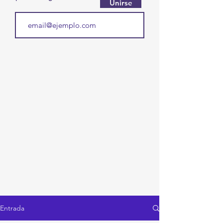
Unirse
Entrada