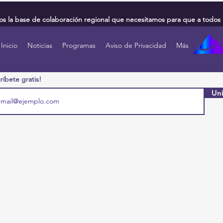
 la base de colaboración regional que necesitamos para que a todos 
Inicio
Noticias
Programas
Aviso de Privacidad
Más
ríbete gratis!
Uni