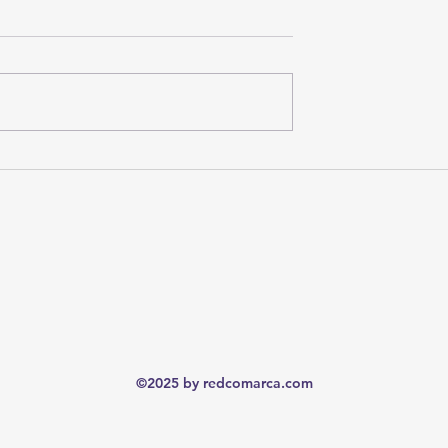
 Futuro
"Vuelva el próximo mes": las
denuncias de adultos mayores 
retrasos y trámites repetidos en
Subdelegación del IMSS en
Torreón
©2025 by redcomarca.com