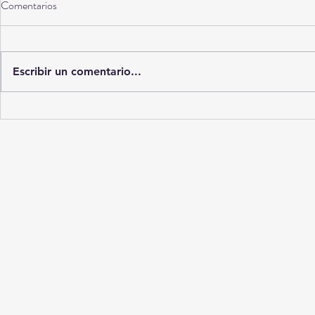
Comentarios
Torreón a 10 años
Escribir un comentario...
La Ciudad del