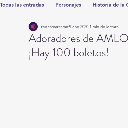
Todas las entradas
Personajes
Historia de la
redcomarcamx
9 ene 2020
1 min de lectura
Deportes
Salud
Entretenimiento
Cul
Adoradores de AMLO r
¡Hay 100 boletos!
Round Cero
Columnistas
CDMX
Nac
Chismes
Qué Curioso
Gómez Palacio
Durango
Titulares en Inicio
Coahuila
Santa Aurelia de los Vientos
San Pedro