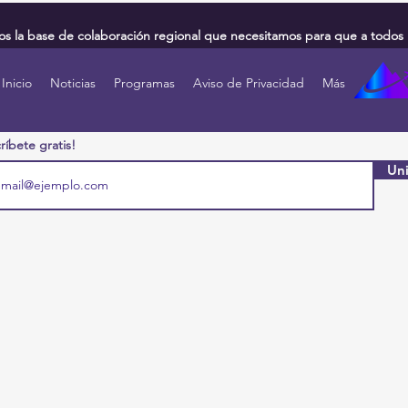
 la base de colaboración regional que necesitamos para que a todos 
Inicio
Noticias
Programas
Aviso de Privacidad
Más
ríbete gratis!
Uni