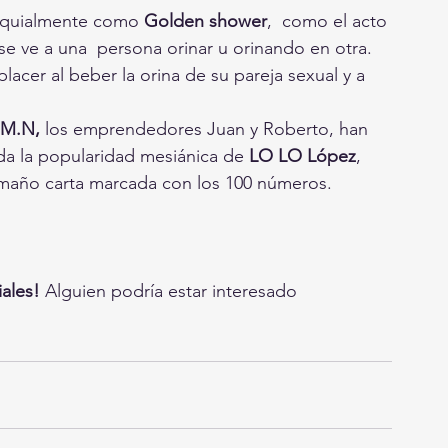
loquialmente como 
Golden shower
,  como el acto 
e ve a una  persona orinar u orinando en otra. 
acer al beber la orina de su pareja sexual y a 
 M.N,
 los emprendedores Juan y Roberto, han 
da la popularidad mesiánica de 
LO LO López
, 
 tamaño carta marcada con los 100 números.
ales! 
Alguien podría estar interesado 