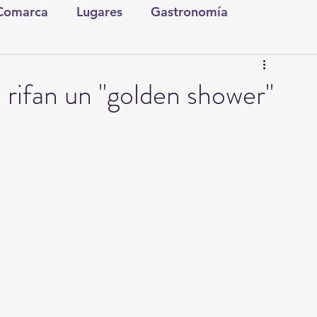
 Comarca
Lugares
Gastronomía
tura y Espectáculos
Lo Nuestro
Torreón
ifan un "golden shower"
ionales
Internacionales
Tecnología
Comics Derechairos
Fragmentos de la Historia
Investigaciones
Rapidín Político