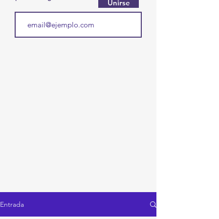
Unirse
Entrada