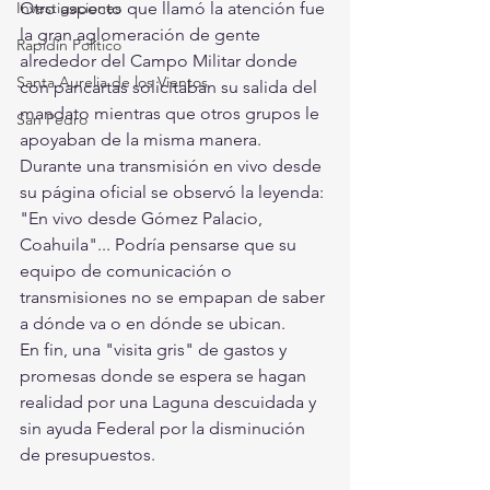
Investigaciones
Otro aspecto que llamó la atención fue 
la gran aglomeración de gente 
Rapidín Político
alrededor del Campo Militar donde 
Santa Aurelia de los Vientos
con pancartas solicitaban su salida del 
mandato mientras que otros grupos le 
San Pedro
apoyaban de la misma manera.
Durante una transmisión en vivo desde 
su página oficial se observó la leyenda: 
"En vivo desde Gómez Palacio, 
Coahuila"... Podría pensarse que su 
equipo de comunicación o 
transmisiones no se empapan de saber 
a dónde va o en dónde se ubican.
En fin, una "visita gris" de gastos y 
promesas donde se espera se hagan 
realidad por una Laguna descuidada y 
sin ayuda Federal por la disminución 
de presupuestos.