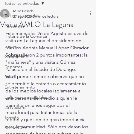
Todas las entradas
Mike Posada
Todas las entradas
27 ago 2020
2 min de lectura
Visita AMLO La Laguna
Personajes
Este miércoles 26 de Agosto estuvo de 
Historia de la Comarca
visita en La Laguna el presidente de 
Lugares
México Andrés Manuel López Obrador.
Sobresalieron 2 puntos importantes; la 
Gastronomía
"mañanera" y una visita a Gómez 
Deportes
Palacio en el Estado de Durango.
En el primer tema se observó que no 
Salud
se permitió la entrada o acercamiento 
Entretenimiento
de los medios locales (solamente a 
Cultura y Espectáculos
una persona del medio a quien le 
permitieron unos segundos el 
Lo Nuestro
micrófono) para tratar temas de la 
Torreón
región y que son de gran importancia 
para la comunidad. Sólo estuvieron los 
Round Cero
reporteros de base que cubren en la 