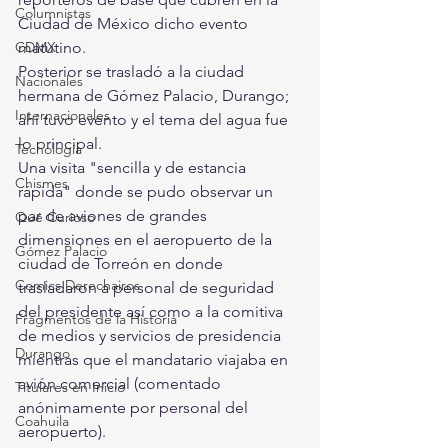
Columnistas
Ciudad de México dicho evento 
CDMX
matutino.
Posterior se trasladó a la ciudad 
Nacionales
hermana de Gómez Palacio, Durango; 
Internacionales
ahí tuvo evento y el tema del agua fue 
lo principal.
Tecnología
Una visita "sencilla y de estancia 
Chismes
rápida" donde se pudo observar un 
par de aviones de grandes 
Qué Curioso
dimensiones en el aeropuerto de la 
Gómez Palacio
ciudad de Torreón en donde 
Comics Derechairos
trasladaron a personal de seguridad 
del presidente así como a la comitiva 
Fragmentos de la Historia
de medios y servicios de presidencia 
Durango
mientras que el mandatario viajaba en 
avión comercial (comentado 
Titulares en Inicio
anónimamente por personal del 
Coahuila
aeropuerto).