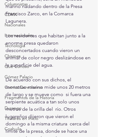
Columnistas
marino nadando dentro de la Presa 
Francisco Zarco, en la Comarca 
CDMX
Lagunera.
Nacionales
Internacionales
Los residentes que habitan junto a la 
enorme presa quedaron 
Tecnología
desconcertados cuando vieron un 
Chismes
animal de color negro deslizándose en 
la superficie del agua.
Qué Curioso
Gómez Palacio
De acuerdo con sus dichos, el 
monstruo marino mide unos 20 metros 
Comics Derechairos
de largo y se mueve como  si fuera una 
Fragmentos de la Historia
serpiente acuática a tan solo unos 
Durango
metros de la orilla del  río. Otros 
lugareños dijeron que vieron el 
Titulares en Inicio
domingo a la misma criatura  cerca del 
Coahuila
límite de la presa, donde se hace una 