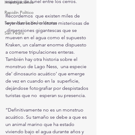
especie de tunel entre los cerros.
Investigaciones
Rapidín Político
Recordemos  que existen miles de 
Santa Aurelia de los Vientos
leyendas sobre criaturas misteriosas de 
 dimensiones gigantescas que se 
San Pedro
mueven en el agua como el supuesto 
Kraken, un calamar enorme dispuesto 
a comerse tripulaciones enteras. 
También hay otra historia sobre el 
monstruo de Lago Ness,  una especie 
de’ dinosaurio acuático’ que emerge 
de vez en cuando en la  superficie, 
dejándose fotografiar por despistados 
turistas que no  esperan su presencia.
“Definitivamente no es un monstruo 
acuático. Su tamaño se debe a que es  
un animal marino que ha estado 
viviendo bajo el agua durante años y 