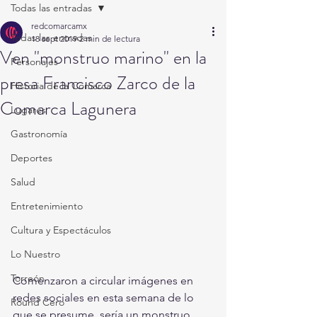
Todas las entradas
redcomarcamx
Todas las entradas
18 sept 2019
2 min de lectura
Ven "monstruo marino" en la
Personajes
presa Francisco Zarco de la
Historia de la Comarca
Comarca Lagunera
Lugares
Gastronomía
Deportes
Salud
Entretenimiento
Cultura y Espectáculos
Lo Nuestro
Torreón
Comenzaron a circular imágenes en 
redes sociales en esta semana de lo 
Round Cero
que se presume, sería un monstruo 