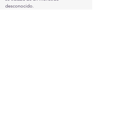
desconocido.
¿Lo ha visto?
Lo Nuestro
Ver todo
Entradas recientes