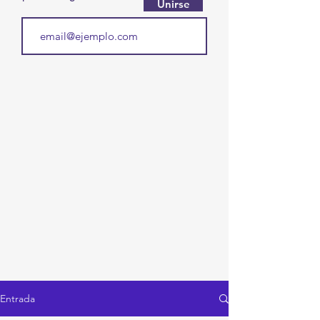
Unirse
Entrada