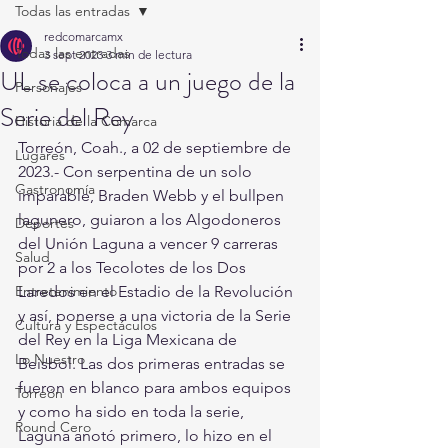
Todas las entradas
redcomarcamx
Todas las entradas
3 sept 2023
3 min de lectura
UL se coloca a un juego de la
Personajes
Serie del Rey
Historia de la Comarca
Torreón, Coah., a 02 de septiembre de 
Lugares
2023.- Con serpentina de un solo 
Gastronomía
imparable, Braden Webb y el bullpen 
lagunero, guiaron a los Algodoneros 
Deportes
del Unión Laguna a vencer 9 carreras 
Salud
por 2 a los Tecolotes de los Dos 
Entretenimiento
Laredos en el Estadio de la Revolución 
y así, ponerse a una victoria de la Serie 
Cultura y Espectáculos
del Rey en la Liga Mexicana de 
Lo Nuestro
Beisbol. Las dos primeras entradas se 
fueron en blanco para ambos equipos 
Torreón
y como ha sido en toda la serie, 
Round Cero
Laguna anotó primero, lo hizo en el 