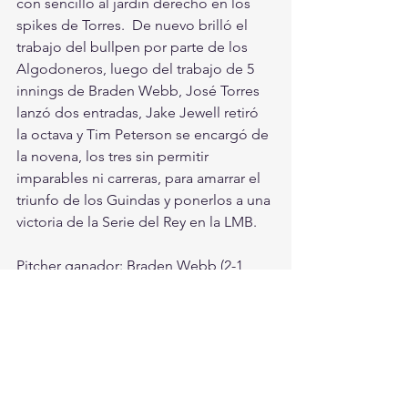
con sencillo al jardín derecho en los 
spikes de Torres.  De nuevo brilló el 
trabajo del bullpen por parte de los 
Algodoneros, luego del trabajo de 5 
innings de Braden Webb, José Torres 
lanzó dos entradas, Jake Jewell retiró 
la octava y Tim Peterson se encargó de 
la novena, los tres sin permitir 
imparables ni carreras, para amarrar el 
triunfo de los Guindas y ponerlos a una 
victoria de la Serie del Rey en la LMB. 
Pitcher ganador: Braden Webb (2-1, 
ERA 5.95) 5.0IP 1H 2R 5BB 5K. 
Pitcher derrotado: Wendolyn Bautista 
(0-2, ERA 3.27) 3.0IP 2H 1R 4BB 4K. 
Mañana se jugará el tercer encuentro 
de la serie, a las 19:00 horas en el 
Estadio de la Revolución. 