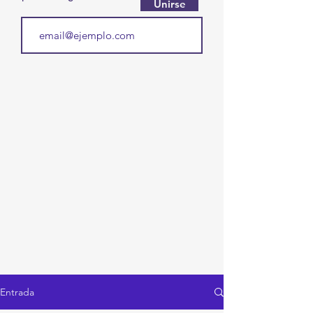
Unirse
Entrada