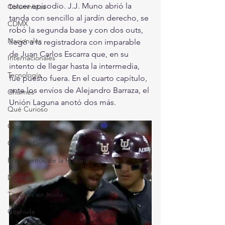
tercer episodio. J.J. Muno abrió la 
Columnistas
tanda con sencillo al jardín derecho, se 
CDMX
robó la segunda base y con dos outs, 
Nacionales
llegó a la registradora con imparable 
de Juan Carlos Escarra que, en su 
Internacionales
intento de llegar hasta la intermedia, 
Tecnología
fue puesto fuera. En el cuarto capítulo, 
ante los envíos de Alejandro Barraza, el 
Chismes
Unión Laguna anotó dos más. 
Qué Curioso
Gómez Palacio
Comics Derechairos
Fragmentos de la Historia
Durango
Titulares en Inicio
Coahuila