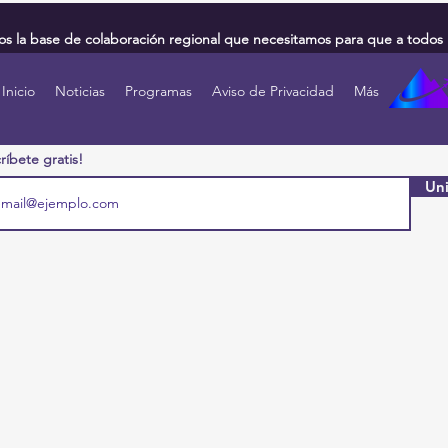
 la base de colaboración regional que necesitamos para que a todos 
Inicio
Noticias
Programas
Aviso de Privacidad
Más
ríbete gratis!
Uni