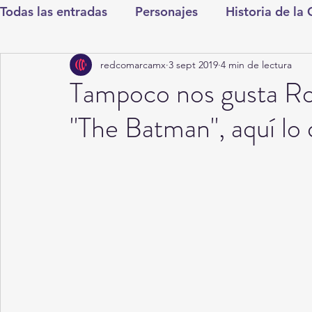
Todas las entradas
Personajes
Historia de la
redcomarcamx
3 sept 2019
4 min de lectura
Deportes
Salud
Entretenimiento
Cul
Tampoco nos gusta Ro
"The Batman", aquí lo
Round Cero
Columnistas
CDMX
Nac
Chismes
Qué Curioso
Gómez Palacio
Durango
Titulares en Inicio
Coahuila
Santa Aurelia de los Vientos
San Pedro