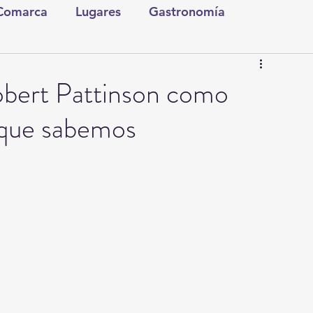
 Comarca
Lugares
Gastronomía
tura y Espectáculos
Lo Nuestro
Torreón
bert Pattinson como
 que sabemos
ionales
Internacionales
Tecnología
Comics Derechairos
Fragmentos de la Historia
Investigaciones
Rapidín Político