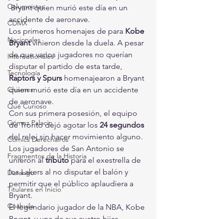
Columnistas
 Bryant quien murió este día en un 
accidente de aeronave.
CDMX
Los primeros homenajes de para 
Kobe 
Nacionales
Bryant
 vinieron desde la duela. A pesar 
de que varios jugadores no querían 
Internacionales
disputar el partido de esta tarde, 
Tecnología
Raptors y Spurs
 homenajearon a Bryant 
Chismes
quien murió este día en un accidente 
de aeronave.
Qué Curioso
Con sus primera posesión, el equipo 
Gómez Palacio
de Tronto dejó agotar los 
24 segundos 
del reloj sin hacer movimiento alguno. 
Comics Derechairos
Los jugadores de San Antonio se 
Fragmentos de la Historia
unieron al 
tributo
 para el exestrella de 
los Lakers al no disputar el balón y 
Durango
permitir que el público aplaudiera a 
Titulares en Inicio
Bryant.
Coahuila
El legendario jugador de la NBA, Kobe 
Bryant, y una de sus cuatro hijas, 