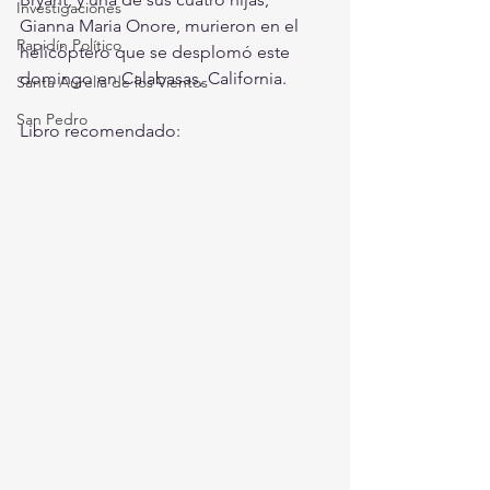
Investigaciones
Gianna Maria Onore, murieron en el 
Rapidín Político
helicóptero que se desplomó este 
domingo en Calabasas, California.
Santa Aurelia de los Vientos
San Pedro
Libro recomendado: