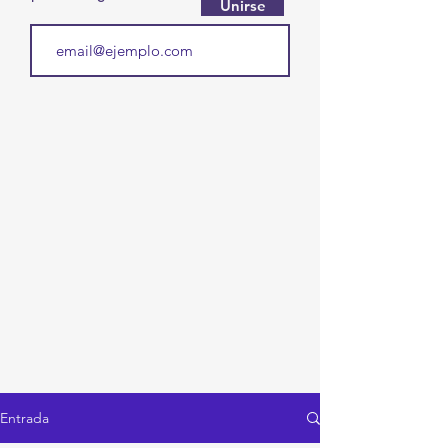
Unirse
Entrada