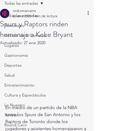
Todas las entradas
redcomarcamx
Todas las entradas
26 ene 2020
1 min de lectura
Spurs y Raptors rinden
Personajes
homenaje a Kobe Bryant
Historia de la Comarca
Actualizado:
27 ene 2020
Lugares
Gastronomía
Deportes
Salud
Entretenimiento
Cultura y Espectáculos
Lo Nuestro
En medio de un partido de la NBA 
entre los Spurs de San Antonio y los  
Torreón
Raptors de Toronto donde los 
Round Cero
jugadores y asistentes homenajearon a 