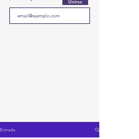
Unirse
Entrada