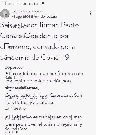
Todas las entradas
Melodía Martínez
Todas las entradas
5 ago 2020
2 min de lectura
Seis estados firman Pacto
Personajes
Centro Occidente por
Historia de la Comarca
elTurismo, derivado de la
Lugares
pandemia de Covid-19
Gastronomía
Deportes
• Las entidades que conforman este 
Salud
convenio de colaboración son 
Entretenimiento
Aguascalientes,
Guanajuato, Jalisco, Querétaro, San 
Cultura y Espectáculos
Luis Potosí y Zacatecas.
Lo Nuestro
• El objetivo es trabajar en conjunto 
Torreón
para promover el turismo regional y 
Round Cero
sumar