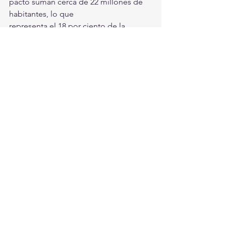
pacto suman cerca de 22 millones de 
habitantes, lo que
representa el 18 por ciento de la 
población a nivel nacional, además de 
reunir a 32 Pueblos
Mágicos, que corresponden a casi el 
27 por ciento de los que existen en la 
República
Mexicana.