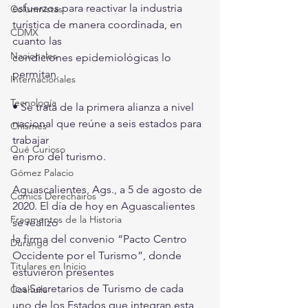
esfuerzos para reactivar la industria 
Columnistas
turística de manera coordinada, en 
CDMX
cuanto las
Nacionales
condiciones epidemiológicas lo 
permitan.
Internacionales
Tecnología
• Se trata de la primera alianza a nivel 
nacional que reúne a seis estados para 
Chismes
trabajar
Qué Curioso
en pro del turismo.
Gómez Palacio
Aguascalientes, Ags., a 5 de agosto de 
Comics Derechairos
2020. El día de hoy en Aguascalientes 
Fragmentos de la Historia
se realizó
la firma del convenio “Pacto Centro 
Durango
Occidente por el Turismo”, donde 
Titulares en Inicio
estuvieron presentes
los Secretarios de Turismo de cada 
Coahuila
uno de los Estados que integran esta 