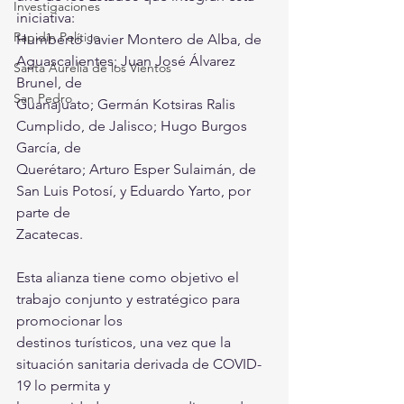
Investigaciones
iniciativa:
Rapidín Político
Humberto Javier Montero de Alba, de 
Aguascalientes; Juan José Álvarez 
Santa Aurelia de los Vientos
Brunel, de
San Pedro
Guanajuato; Germán Kotsiras Ralis 
Cumplido, de Jalisco; Hugo Burgos 
García, de
Querétaro; Arturo Esper Sulaimán, de 
San Luis Potosí, y Eduardo Yarto, por 
parte de
Zacatecas.
Esta alianza tiene como objetivo el 
trabajo conjunto y estratégico para 
promocionar los
destinos turísticos, una vez que la 
situación sanitaria derivada de COVID-
19 lo permita y