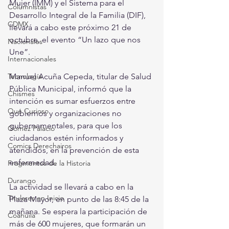
Mujer (IMM) y el Sistema para el 
Columnistas
Desarrollo Integral de la Familia (DIF), 
CDMX
llevará a cabo este próximo 21 de 
octubre, el evento “Un lazo que nos 
Nacionales
Une”.
Internacionales
Tecnología
Manuel Acuña Cepeda, titular de Salud 
Pública Municipal, informó que la 
Chismes
intención es sumar esfuerzos entre 
Qué Curioso
gobiernos y organizaciones no 
gubernamentales, para que los 
Gómez Palacio
ciudadanos estén informados y 
Comics Derechairos
atendidos, en la prevención de esta 
enfermedad. 
Fragmentos de la Historia
Durango
La actividad se llevará a cabo en la 
Titulares en Inicio
Plaza Mayor, en punto de las 8:45 de la 
mañana. Se espera la participación de 
Coahuila
más de 600 mujeres, que formarán un 