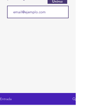
Unirse
Entrada