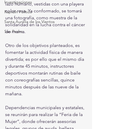
Investigaciones
lazo humano, vestidas con una playera 
color rosa. Ya conformado, se tomará 
Rapidín Político
una fotografía, como muestra de la 
Santa Aurelia de los Vientos
solidaridad en la lucha contra el cáncer 
San Pedro
de mama.
Otro de los objetivos planteados, es 
fomentar la actividad física de manera 
divertida; es por ello que el mismo día 
y durante 45 minutos, instructores 
deportivos montarán rutinas de baile 
con coreografías sencillas, quince 
minutos después de las nueve de la 
mañana.
Dependencias municipales y estatales, 
se reunirán para realizar la “Feria de la 
Mujer”, donde ofrecerán asesorías 
legales, grupos de ayuda, belleza, 