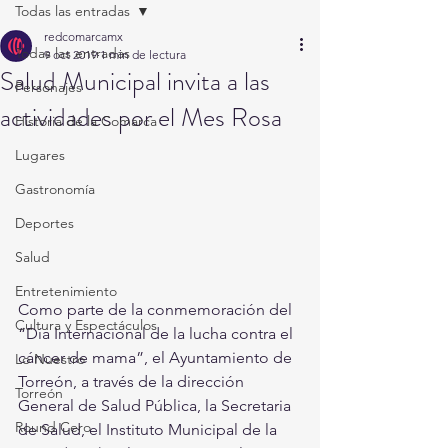
Todas las entradas
redcomarcamx
Todas las entradas
9 oct 2019
1 min de lectura
Salud Municipal invita a las
Personajes
actividades por el Mes Rosa
Historia de la Comarca
Lugares
Gastronomía
Deportes
Salud
Entretenimiento
Como parte de la conmemoración del 
Cultura y Espectáculos
“Día Internacional de la lucha contra el 
cáncer de mama”, el Ayuntamiento de 
Lo Nuestro
Torreón, a través de la dirección 
Torreón
General de Salud Pública, la Secretaria 
Round Cero
de Salud, el Instituto Municipal de la 