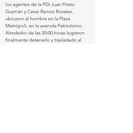
los agentes de la PDI Juan Prieto 
Guzmán y Cesar Ramos Rosales, 
ubicaron al hombre en la Plaza 
Metrópoli, en la avenida Patriotismo.  
Alrededor de las 20:00 horas lograron 
finalmente detenerlo y trasladado al 
Reclusorio Sur.
#SaboRomo
#PrayForSabo
Entretenimiento
Ver todo
Entradas recientes