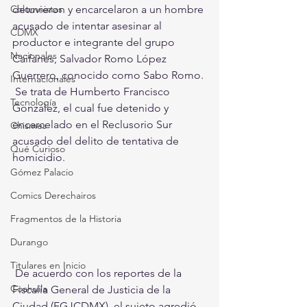
detuvieron y encarcelaron a un hombre 
Columnistas
acusado de intentar asesinar al 
CDMX
productor e integrante del grupo 
Nacionales
Caifanes, Salvador Romo López 
Guerrero, conocido como Sabo Romo. 
Internacionales
 Se trata de Humberto Francisco 
Tecnología
González, el cual fue detenido y 
encarcelado en el Reclusorio Sur 
Chismes
acusado del delito de tentativa de 
Qué Curioso
homicidio. 
Gómez Palacio
Comics Derechairos
Fragmentos de la Historia
Durango
Titulares en Inicio
 De acuerdo con los reportes de la 
Coahuila
Fiscalía General de Justicia de la 
Ciudad (FGJCDMX), el sujeto agredió 