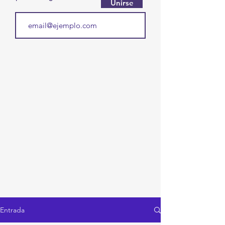
Unirse
Entrada