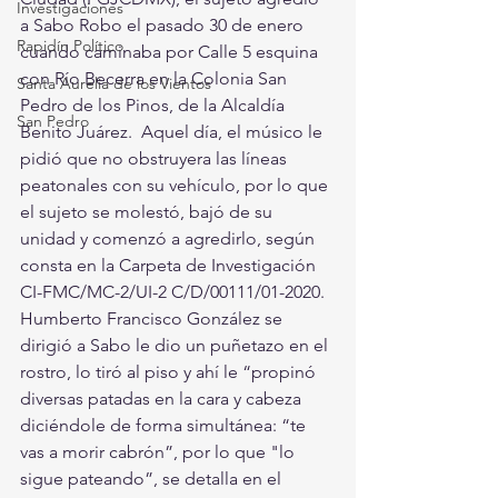
Investigaciones
a Sabo Robo el pasado 30 de enero 
Rapidín Político
cuando caminaba por Calle 5 esquina 
con Río Becerra en la Colonia San 
Santa Aurelia de los Vientos
Pedro de los Pinos, de la Alcaldía 
San Pedro
Benito Juárez.  Aquel día, el músico le 
pidió que no obstruyera las líneas 
peatonales con su vehículo, por lo que 
el sujeto se molestó, bajó de su 
unidad y comenzó a agredirlo, según 
consta en la Carpeta de Investigación 
CI-FMC/MC-2/UI-2 C/D/00111/01-2020.  
Humberto Francisco González se 
dirigió a Sabo le dio un puñetazo en el 
rostro, lo tiró al piso y ahí le “propinó 
diversas patadas en la cara y cabeza 
diciéndole de forma simultánea: “te 
vas a morir cabrón”, por lo que "lo 
sigue pateando”, se detalla en el 