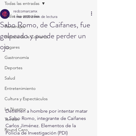
Todas las entradas
redcomarcamx
Todas las entradas
1 mar 2020
2 min de lectura
Sabo Romo, de Caifanes, fue
Personajes
golpeado y puede perder un
Historia de la Comarca
ojo
Lugares
Gastronomía
Deportes
Salud
Entretenimiento
Cultura y Espectáculos
Lo Nuestro
Detienen a hombre por intentar matar 
a Sabo Romo, integrante de Caifanes 
Torreón
Carlos Jiménez. Elementos de la 
Round Cero
Policía de Investigación (PDI) 