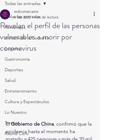
Todas las entradas
redcomarcamx
Todas las entradas
4 feb 2020
1 min de lectura
Revelan el perfil de las personas
Personajes
vulnerables a morir por
Historia de la Comarca
coronavirus
Lugares
Gastronomía
Deportes
Salud
Entretenimiento
Cultura y Espectáculos
Lo Nuestro
Torreón
El 
Gobierno de China
, confirmó que la 
epidemia hasta el momento ha 
Round Cero
matado a 425 personas y más de 20 mil 