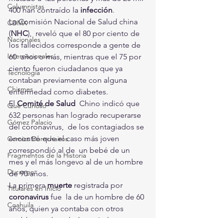
Columnistas
400 han contraído la 
infección
.
La Comisión Nacional de Salud china 
CDMX
(
NHC
),  reveló que el 80 por ciento de 
Nacionales
los fallecidos corresponde a gente de 
Internacionales
60  años o más, mientras que el 75 por 
ciento fueron ciudadanos que ya  
Tecnología
contaban previamente con alguna 
Chismes
enfermedad como diabetes.
El 
Comité de Salud
  Chino indicó que 
Qué Curioso
632 personas han logrado recuperarse 
Gómez Palacio
del coronavirus,  de los contagiados se 
encontró que el caso más joven 
Comics Derechairos
correspondió al de  un bebé de un 
Fragmentos de la Historia
mes y el más longevo al de un hombre 
Durango
de 90 años.
La primera 
muerte 
registrada por 
Titulares en Inicio
coronavirus 
fue  la de un hombre de 60 
Coahuila
años, quien ya contaba con otros 