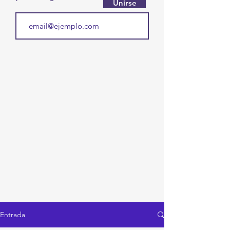
Unirse
Entrada