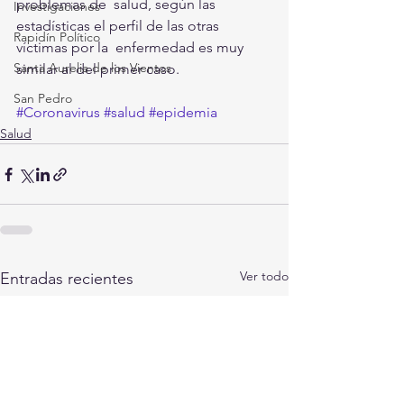
problemas de  salud, según las 
Investigaciones
estadísticas el perfil de las otras 
Rapidín Político
víctimas por la  enfermedad es muy 
Santa Aurelia de los Vientos
similar al del primer caso.
San Pedro
#Coronavirus
#salud
#epidemia
Salud
Ver todo
Entradas recientes