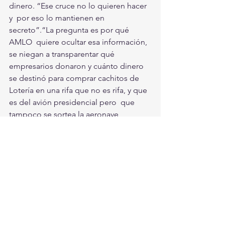
dinero. “Ese cruce no lo quieren hacer 
y  por eso lo mantienen en 
secreto”.“La pregunta es por qué 
AMLO  quiere ocultar esa información, 
se niegan a transparentar qué  
empresarios donaron y cuánto dinero 
se destinó para comprar cachitos de  
Lotería en una rifa que no es rifa, y que 
es del avión presidencial pero  que 
tampoco se sortea la aeronave, 
irónico”, dijo.
Con información de El Sol de México
#AMLO
#Moches
#PRD
Nacionales