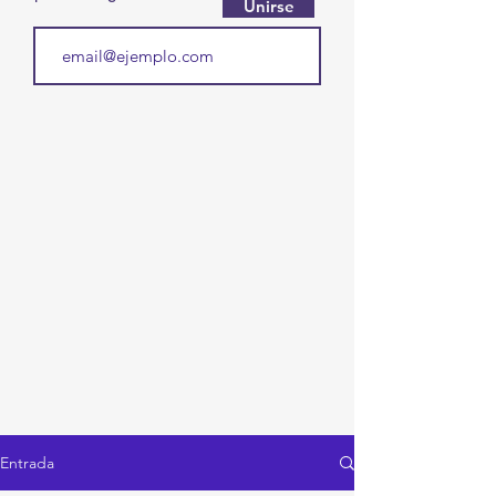
Unirse
Entrada