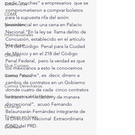
pedir “moches” a empresarios  que se 
Columnistas
comprometieron a comprar boletos 
CDMX
para la supuesta rifa del avión  
presidencial en una cena en Palacio 
Nacionales
Nacional.“En la ley se  llama delito de 
Internacionales
Concusión, establecido en el artículo 
Tecnología
274 del Código  Penal para la Ciudad 
de México y en el 218 del Código 
Chismes
Penal Federal,  pero la verdad es que 
Qué Curioso
los mexicanos a esto le conocemos 
como "moche", es  decir, dinero a 
Gómez Palacio
cambio de contratos en un Gobierno 
Comics Derechairos
donde cuatro de cada  cinco contratos 
Fragmentos de la Historia
se hacen sin licitación y de manera 
discrecional”,  acusó Fernando 
Durango
Belaunzarán Fernández integrante de 
Titulares en Inicio
la Dirección Nacional  Extraordinaria 
(DNE) del PRD.
Coahuila