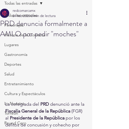
Todas las entradas
redcomarcamx
Todas las entradas
24 feb 2020
2 min de lectura
PRD denuncia formalmente a
Personajes
AMLO por pedir "moches"
Historia de la Comarca
Lugares
Gastronomía
Deportes
Salud
Entretenimiento
Cultura y Espectáculos
Lo Nuestro
La colegiada del 
PRD 
denunció ante la 
Fiscalía General de la República
 (FGR) 
Torreón
al 
Presidente de la República
 por los 
Round Cero
delitos de concusión y cohecho por 