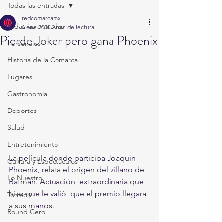
Todas las entradas
redcomarcamx
Todas las entradas
6 ene 2020
2 min de lectura
Pierde Joker pero gana Phoenix
Personajes
Historia de la Comarca
Lugares
Gastronomía
Deportes
Salud
Entretenimiento
La película donde participa Joaquin 
Cultura y Espectáculos
Phoenix, relata el origen del villano de 
Lo Nuestro
Batman. Actuación  extraordinaria que 
hizo que le valió  que el premio llegara 
Torreón
a sus manos.
Round Cero