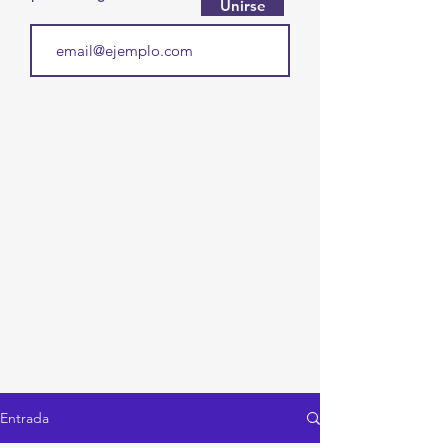
Unirse
Entrada