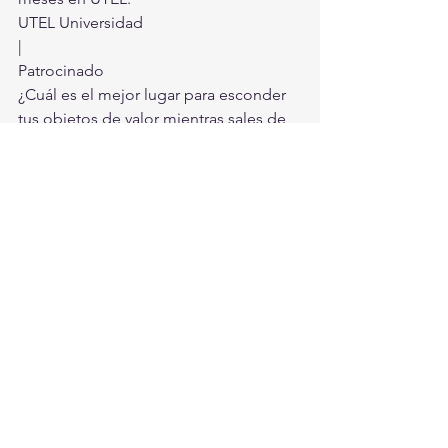
UTEL Universidad
|
Patrocinado
¿Cuál es el mejor lugar para esconder 
tus objetos de valor mientras sales de 
casa?
Flashposts.com
|
Patrocinado
Los vuelos de San Pedro Apóstol a 
Cancún podrían ser más baratos de lo 
que piensas
Viajes a Cancun | Enlaces Publicitarios
|
Patrocinado
7 bebidas para limpiar tu hígado 
naturalmente
Health & Human Research