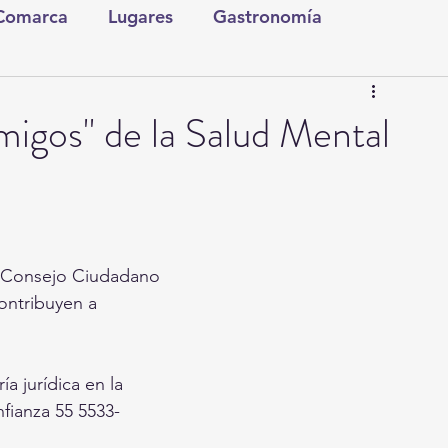
 Comarca
Lugares
Gastronomía
tura y Espectáculos
Lo Nuestro
Torreón
gos" de la Salud Mental
ionales
Internacionales
Tecnología
Comics Derechairos
Fragmentos de la Historia
el Consejo Ciudadano
ontribuyen a
Investigaciones
Rapidín Político
a jurídica en la
nfianza 55 5533-