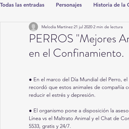
Todas las entradas
Personajes
Historia de la
Melodía Martínez
21 jul 2020
2 min de lectura
Deportes
Salud
Entretenimiento
Cul
PERROS "Mejores Ami
en el Confinamiento.
Round Cero
Columnistas
CDMX
Nac
Chismes
Qué Curioso
Gómez Palacio
● En el marco del Día Mundial del Perro, 
recordó que estos animales de compañía c
reducir el estrés y depresión.
Durango
Titulares en Inicio
Coahuila
● El organismo pone a disposición la asesorí
Línea vs el Maltrato Animal y el Chat de Co
Santa Aurelia de los Vientos
San Pedro
5533, gratis y 24/7.