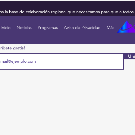
 la base de colaboración regional que necesitamos para que a todos 
Inicio
Noticias
Programas
Aviso de Privacidad
Más
ríbete gratis!
Uni