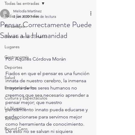
Todas las entradas
Melodía Martínez
Todas las entradas
3 jun 2020
7 min de lectura
Pensar Correctamente Puede
Personajes
Salvar a la Humanidad
Historia de la Comarca
Lugares
Gastronomía
Por: Aquiles Córdova Morán
Deportes
Fiados en que el pensar es una función 
Salud
innata de nuestro cerebro, la inmensa 
Entretenimiento
mayoría de los seres humanos no 
creemos que sea necesario aprender a 
Cultura y Espectáculos
pensar mejor; que nuestro 
Lo Nuestro
pensamiento innato pueda educarse y 
perfeccionarse para servirnos mejor 
Torreón
como herramienta de conocimiento. 
Round Cero
De esto no se salvan ni siquiera 