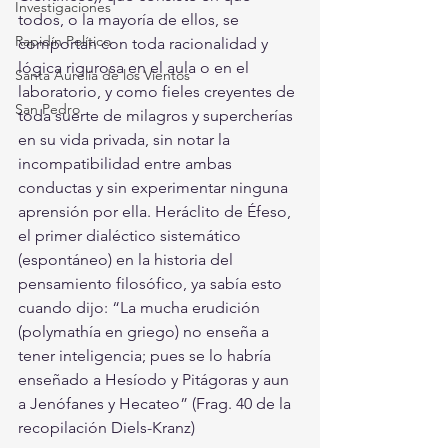
Investigaciones
todos, o la mayoría de ellos, se 
Rapidín Político
comportan con toda racionalidad y 
lógica rigurosa en el aula o en el 
Santa Aurelia de los Vientos
laboratorio, y como fieles creyentes de 
San Pedro
toda suerte de milagros y supercherías 
en su vida privada, sin notar la 
incompatibilidad entre ambas 
conductas y sin experimentar ninguna 
aprensión por ella. Heráclito de Éfeso, 
el primer dialéctico sistemático 
(espontáneo) en la historia del 
pensamiento filosófico, ya sabía esto 
cuando dijo: “La mucha erudición 
(polymathía en griego) no enseña a 
tener inteligencia; pues se lo habría 
enseñado a Hesíodo y Pitágoras y aun 
a Jenófanes y Hecateo” (Frag. 40 de la 
recopilación Diels-Kranz)