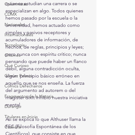
quienes estudian una carrera o se 
Columnistas
especializan en algo. Todos quienes 
CDMX
hemos pasado por la escuela o la 
Nacionales
universidad, hemos actuado como 
simples y pasivos receptores y 
Internacionales
acumuladores de información, de 
Tecnología
hechos, de reglas, principios y leyes; 
pero nunca con espíritu crítico; nunca 
Chismes
pensando que puede haber un flanco 
Qué Curioso
débil, alguna contradicción oculta, 
Gómez Palacio
algún  principio básico erróneo en 
aquello que se nos enseña. La fuerza 
Comics Derechairos
del argumento ad autorem o del 
Fragmentos de la Historia
magister dixit inhibió nuestra iniciativa 
mental.
Durango
Titulares en Inicio
Así se explica lo que Althuser llama la 
FEC (Filosofía Espontánea de los 
Coahuila
Científicos), que consiste en que 