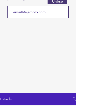
Unirse
Entrada