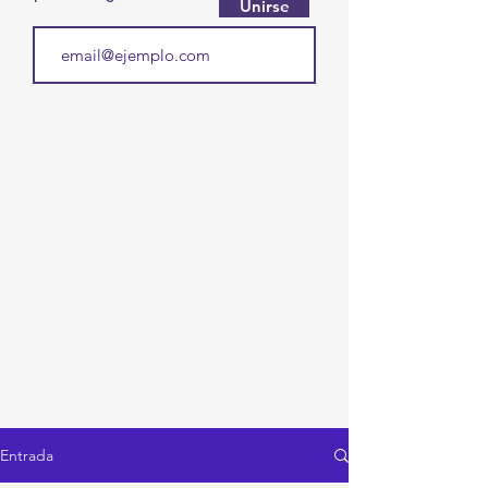
Unirse
Entrada