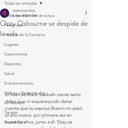
Todas las entradas
redcomarcamx
Todas las entradas
2 ene 2020
1 min de lectura
Ozzy Osbourne se despide de
Personajes
la vida
Historia de la Comarca
Lugares
Gastronomía
Deportes
Salud
Entretenimiento
Cultura y Espectáculos
El líder de Black Sabbath siente tanto 
dolor que ni siquiera pudo darse 
Lo Nuestro
cuenta que su esposa Sharon no pasó 
Torreón
el año nuevo, por primera vez en 
cuarenta años, junto a él. Ozzy se 
Round Cero