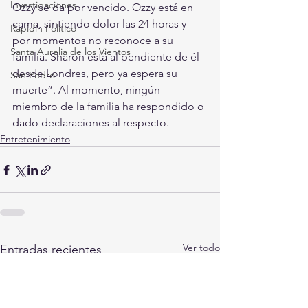
Investigaciones
Ozzy se da por vencido. Ozzy está en 
cama, sintiendo dolor las 24 horas y 
Rapidín Político
por momentos no reconoce a su 
Santa Aurelia de los Vientos
familia. Sharon está al pendiente de él 
desde Londres, pero ya espera su 
San Pedro
muerte”. Al momento, ningún 
miembro de la familia ha respondido o 
dado declaraciones al respecto.  
Entretenimiento
Ver todo
Entradas recientes