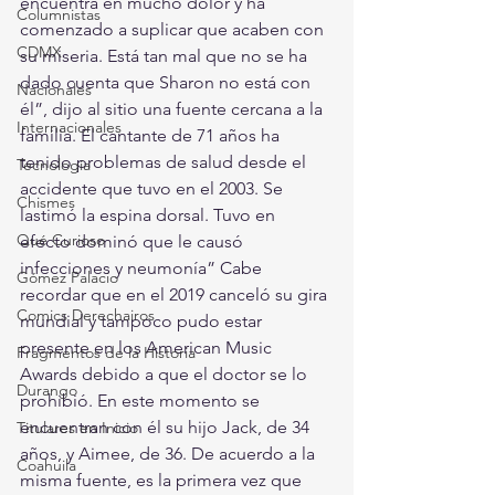
encuentra en mucho dolor y ha 
Columnistas
comenzado a suplicar que acaben con 
CDMX
su miseria. Está tan mal que no se ha 
dado cuenta que Sharon no está con 
Nacionales
él”, dijo al sitio una fuente cercana a la 
Internacionales
familia. El cantante de 71 años ha 
tenido problemas de salud desde el 
Tecnología
accidente que tuvo en el 2003. Se 
Chismes
lastimó la espina dorsal. Tuvo en 
Qué Curioso
efecto dominó que le causó 
infecciones y neumonía” Cabe 
Gómez Palacio
recordar que en el 2019 canceló su gira 
Comics Derechairos
mundial y tampoco pudo estar 
presente en los American Music 
Fragmentos de la Historia
Awards debido a que el doctor se lo 
Durango
prohibió. En este momento se 
encuentran con él su hijo Jack, de 34 
Titulares en Inicio
años, y Aimee, de 36. De acuerdo a la 
Coahuila
misma fuente, es la primera vez que 