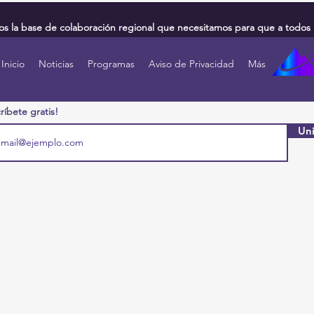
 la base de colaboración regional que necesitamos para que a todos 
Inicio
Noticias
Programas
Aviso de Privacidad
Más
ríbete gratis!
Uni