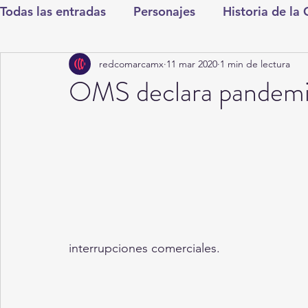
Todas las entradas
Personajes
Historia de la
redcomarcamx
11 mar 2020
1 min de lectura
Deportes
Salud
Entretenimiento
Cul
OMS declara pandemi
Round Cero
Columnistas
CDMX
Nac
Chismes
Qué Curioso
Gómez Palacio
Durango
Titulares en Inicio
Coahuila
interrupciones comerciales.
Santa Aurelia de los Vientos
San Pedro