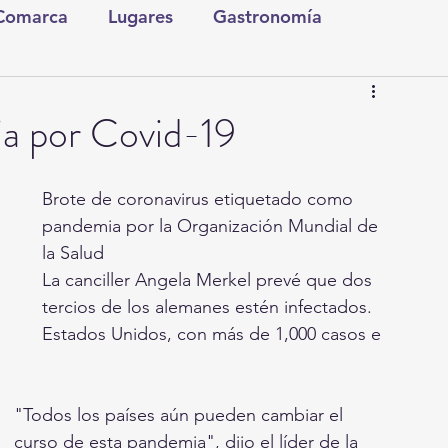
 Comarca
Lugares
Gastronomía
tura y Espectáculos
Lo Nuestro
Torreón
a por Covid-19
ionales
Internacionales
Tecnología
Brote de coronavirus etiquetado como 
pandemia por la Organización Mundial de 
la Salud
Comics Derechairos
Fragmentos de la Historia
La canciller Angela Merkel prevé que dos 
tercios de los alemanes estén infectados. 
Estados Unidos, con más de 1,000 casos e 
Investigaciones
Rapidín Político
"Todos los países aún pueden cambiar el 
curso de esta pandemia", dijo el líder de la 