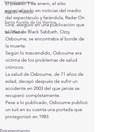
Investigaciones
El pasado 1 de enero, el sitio 
especializado en noticias del medio 
Rapidín Político
del espectáculo y farándula, Radar On 
Santa Aurelia de los Vientos
Line, aseguró en una publicación que 
el líder de Black Sabbath, Ozzy 
San Pedro
Osbourne, se encontraba al borde de 
la muerte.
Según lo trascendido, Osbourne era 
víctima de los problemas de salud 
crónicos.
La salud de Osbourne, de 71 años de 
edad, decayó después de sufrir un 
accidente en 2003 del que jamás se 
recuperó completamente.
Pese a lo publicado, Osbourne publicó 
un tuit en su cuenta una portada que 
protagonizó en 1983.
Entretenimiento