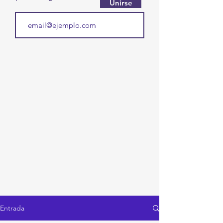
Unirse
Entrada