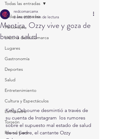
Todas las entradas
redcomarcamx
Todas las entradas
2 ene 2020
1 min de lectura
Mentira, Ozzy vive y goza de
Personajes
buena salud
Historia de la Comarca
Lugares
Gastronomía
Deportes
Salud
Entretenimiento
Cultura y Espectáculos
Kelly Osbourne desmintió a través de 
Lo Nuestro
su cuenta de Instagram  los rumores 
Torreón
sobre el supuesto mal estado de salud 
de su padre, el cantante Ozzy 
Round Cero