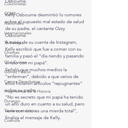
Osbourne.
Columnistas
CDMX
Kelly Osbourne desmintió lo rumores 
sobre el supuesto mal estado de salud 
Nacionales
de su padre, el cantante Ozzy 
Internacionales
Osbourne.
A través de su cuenta de Instagram, 
Tecnología
Kelly escribió que fue a comer con su 
Chismes
familia y pasó el “día riendo y pasando 
Qué Curioso
el rato con mi papá”.
Señaló que muchos medios la 
Gómez Palacio
“enferman”, debido a que varios de 
Comics Derechairos
ellos hicieron artículos “repugnantes” 
sobre su padre.
Fragmentos de la Historia
“No es secreto que mi papá ha tenido 
Durango
un año duro en cuanto a su salud, pero 
venir con esto es una mierda total”, 
Titulares en Inicio
finaliza el mensaje de Kelly.
Coahuila