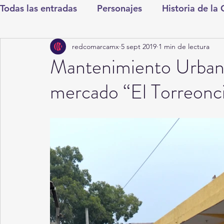
Todas las entradas
Personajes
Historia de la
redcomarcamx
5 sept 2019
1 min de lectura
Deportes
Salud
Entretenimiento
Cul
Mantenimiento Urbano
mercado “El Torreonc
Round Cero
Columnistas
CDMX
Nac
Chismes
Qué Curioso
Gómez Palacio
Durango
Titulares en Inicio
Coahuila
Santa Aurelia de los Vientos
San Pedro