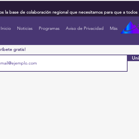
 la base de colaboración regional que necesitamos para que a todos 
Inicio
Noticias
Programas
Aviso de Privacidad
Más
ríbete gratis!
Uni