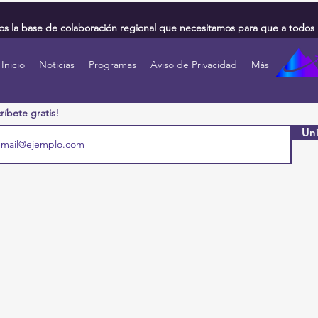
 la base de colaboración regional que necesitamos para que a todos 
Inicio
Noticias
Programas
Aviso de Privacidad
Más
ríbete gratis!
Uni