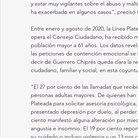
y estar muy vigilantes sobre el abuso y mal
ha exacerbado en algunos casos”, precisó
Entre enero y agosto de 2020, la Línea Plat
opera el Consejo Ciudadano, ha recibido má
población mayor a 61 años. Los datos reve
las peticiones de contención emocional se 
decir de Guerrero Chiprés queda clara la 
ciudadano, familiar y social, en esta coyuntu
“El 27 por ciento de las llamadas que reci
personas adultas mayores. De quienes han r
Plateada para solicitar asesoría psicológica,
presentado depresión por duelo, al perder 
ciento manifestó alguna alteración por mie
angustia e insomnio. El 19 por ciento repor
su cuidado o incluso violencia y un 13 por 