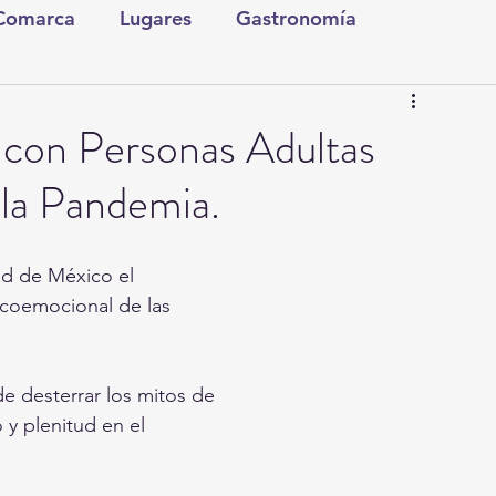
 Comarca
Lugares
Gastronomía
tura y Espectáculos
Lo Nuestro
Torreón
e con Personas Adultas
la Pandemia.
ionales
Internacionales
Tecnología
d de México el
Comics Derechairos
Fragmentos de la Historia
sicoemocional de las
Investigaciones
Rapidín Político
e desterrar los mitos de
 y plenitud en el