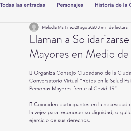
Todas las entradas
Personajes
Historia de la
Melodía Martínez
28 ago 2020
3 min de lectura
Deportes
Salud
Entretenimiento
Cul
Llaman a Solidarizars
Mayores en Medio de 
Round Cero
Columnistas
CDMX
Nac
 Organiza Consejo Ciudadano de la Ciuda
Chismes
Qué Curioso
Gómez Palacio
Conversatorio Virtual “Retos en la Salud P
Personas Mayores frente al Covid-19”.
Durango
Titulares en Inicio
Coahuila
 Coinciden participantes en la necesidad d
la vejez para reconocer su dignidad, orgullo
ejercicio de sus derechos.
Santa Aurelia de los Vientos
San Pedro