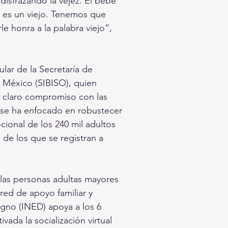
disfrazando la vejez. El bebé
jo es un viejo. Tenemos que
le honra a la palabra viejo”,
lar de la Secretaría de
e México (SIBISO), quien
un claro compromiso con las
se ha enfocado en robustecer
ional de los 240 mil adultos
 de los que se registran a
 las personas adultas mayores
 red de apoyo familiar y
Digno (INED) apoya a los 6
vada la socialización virtual