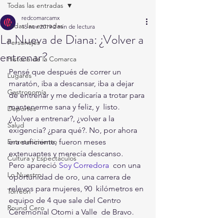
Todas las entradas
redcomarcamx
Todas las entradas
15 nov 2019
2 min de lectura
La Nueva de Diana: ¿Volver a
Personajes
entrenar?
Historia de la Comarca
Pensé que después de correr un 
Lugares
maratón, iba a descansar, iba a dejar  
Gastronomía
de entrenar y me dedicaría a trotar para 
mantenerme sana y feliz, y  listo. 
Deportes
¿Volver a entrenar?, ¿volver a la 
Salud
exigencia? ¿para qué?. No, por ahora 
Entretenimiento
era suficiente, fueron meses 
extenuantes y merecía descanso. 
Cultura y Espectáculos
Pero apareció 
Soy Corredora
  con una 
Lo Nuestro
oportunidad de oro, una carrera de 
relevos para mujeres, 90  kilómetros en 
Torreón
equipo de 4 que sale del Centro 
Round Cero
Ceremonial Otomi a Valle  de Bravo. 