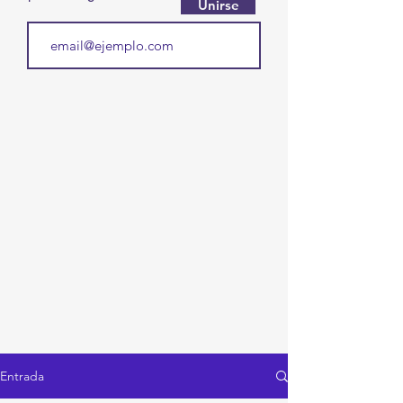
Unirse
Entrada