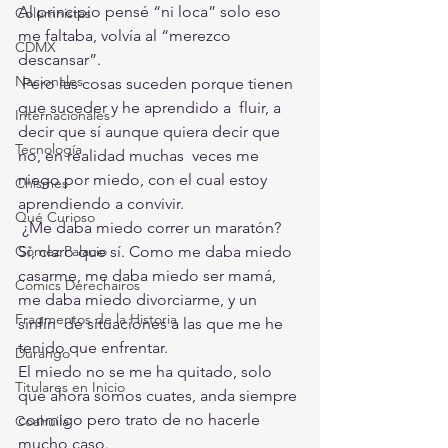
Al principio pensé “ni loca” solo eso 
Columnistas
me faltaba, volvía al “merezco 
CDMX
descansar”.
Nacionales
 Pero las cosas suceden porque tienen 
que suceder y he aprendido a  fluir, a 
Internacionales
decir que sí aunque quiera decir que 
Tecnología
no, en realidad muchas  veces me 
niego por miedo, con el cual estoy 
Chismes
aprendiendo a convivir. 
Qué Curioso
 ¿Me daba miedo correr un maratón? 
Gómez Palacio
Sí, claro que sí. Como me daba miedo  
casarme, me daba miedo ser mamá, 
Comics Derechairos
me daba miedo divorciarme, y un 
Fragmentos de la Historia
sinfín  de situaciones a las que me he 
tenido que enfrentar. 
Durango
El miedo no se me ha quitado, solo 
Titulares en Inicio
que ahora somos cuates, anda siempre 
conmigo pero trato de no hacerle 
Coahuila
mucho caso.