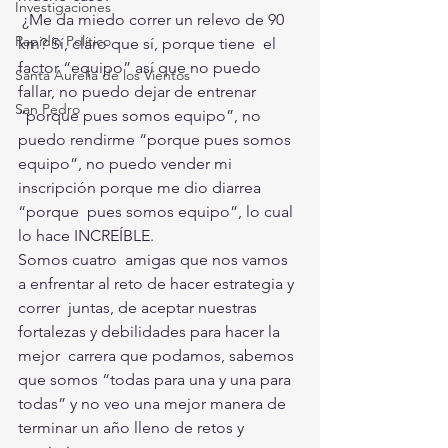
Investigaciones
 ¿Me da miedo correr un relevo de 90 
Rapidín Político
km? Sí, claro que sí, porque tiene  el 
factor “equipo” así que no puedo 
Santa Aurelia de los Vientos
fallar, no puedo dejar de entrenar  
San Pedro
“porque pues somos equipo”, no 
puedo rendirme “porque pues somos  
equipo”, no puedo vender mi 
inscripción porque me dio diarrea 
“porque  pues somos equipo”, lo cual 
lo hace INCREÍBLE. 
Somos cuatro  amigas que nos vamos 
a enfrentar al reto de hacer estrategia y 
correr  juntas, de aceptar nuestras 
fortalezas y debilidades para hacer la 
mejor  carrera que podamos, sabemos 
que somos “todas para una y una para  
todas” y no veo una mejor manera de 
terminar un año lleno de retos y  