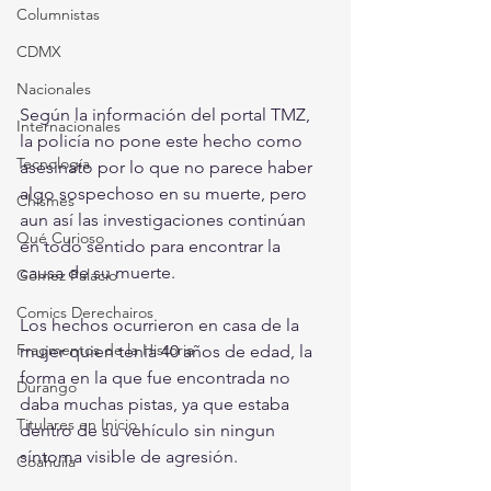
Columnistas
CDMX
Nacionales
Según la información del portal TMZ, 
Internacionales
la policía no pone este hecho como 
Tecnología
asesinato por lo que no parece haber 
algo sospechoso en su muerte, pero 
Chismes
aun así las investigaciones continúan 
Qué Curioso
en todo sentido para encontrar la 
causa de su muerte. 
Gómez Palacio
Comics Derechairos
Los hechos ocurrieron en casa de la 
Fragmentos de la Historia
mujer quien tenia 40 años de edad, la 
forma en la que fue encontrada no 
Durango
daba muchas pistas, ya que estaba 
Titulares en Inicio
dentro de su vehículo sin ningun 
síntoma visible de agresión. 
Coahuila