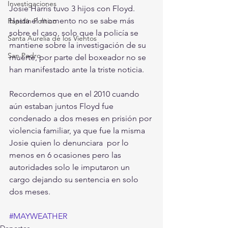
Investigaciones
Josie Harris tuvo 3 hijos con Floyd.
Hasta el momento no se sabe más 
Rapidín Político
sobre el caso, solo que la policía se 
Santa Aurelia de los Vientos
mantiene sobre la investigación de su 
San Pedro
muerte, por parte del boxeador no se 
han manifestado ante la triste noticia. 
Recordemos que en el 2010 cuando 
aún estaban juntos Floyd fue 
condenado a dos meses en prisión por 
violencia familiar, ya que fue la misma 
Josie quien lo denunciara  por lo 
menos en 6 ocasiones pero las 
autoridades solo le imputaron un 
cargo dejando su sentencia en solo 
dos meses.  
#MAYWEATHER