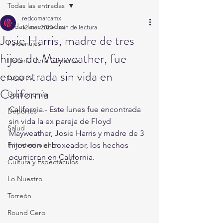
Todas las entradas
redcomarcamx
Todas las entradas
12 mar 2020
1 min de lectura
Josie Harris, madre de tres
Personajes
hijos de Mayweather, fue
Historia de la Comarca
encontrada sin vida en
Lugares
California
Gastronomía
California.- Este lunes fue encontrada 
Deportes
sin vida la ex pareja de Floyd 
Salud
Mayweather, Josie Harris y madre de 3 
Entretenimiento
hijos con el boxeador, los hechos 
ocurrieron en California. 
Cultura y Espectáculos
Lo Nuestro
Torreón
Round Cero