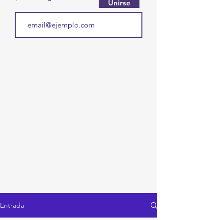
Unirse
Entrada