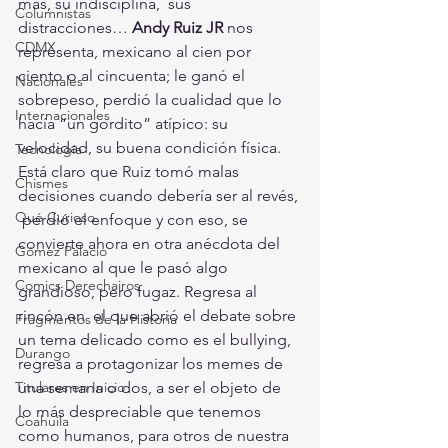
más, su indisciplina,  sus 
Columnistas
distracciones… 
Andy Ruiz JR
 nos 
CDMX
representa, mexicano al cien por  
ciento o al cincuenta; le ganó el 
Nacionales
sobrepeso, perdió la cualidad que lo  
Internacionales
hacía “un gordito” atípico: su 
velocidad, su buena condición física.  
Tecnología
Está claro que Ruiz tomó malas 
Chismes
decisiones cuando debería ser al revés, 
Qué Curioso
 perdió el enfoque y con eso, se 
convierte ahora en otra anécdota del  
Gómez Palacio
mexicano al que le pasó algo 
Comics Derechairos
grandioso, pero fugaz. Regresa al 
rincón en  el que abrió el debate sobre 
Fragmentos de la Historia
un tema delicado como es el bullying,  
Durango
regresa a protagonizar los memes de 
una semana o dos, a ser el objeto de  
Titulares en Inicio
lo más despreciable que tenemos 
Coahuila
como humanos, para otros de nuestra  