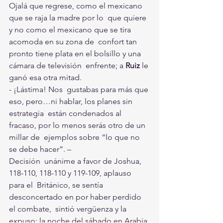
Ojalá que regrese, como el mexicano 
que se raja la madre por lo  que quiere 
y no como el mexicano que se tira 
acomoda en su zona de  confort tan 
pronto tiene plata en el bolsillo y una 
cámara de televisión  enfrente; a 
Ruiz
 le 
ganó esa otra mitad.
- ¡Lástima! Nos  gustabas para más que 
eso, pero…ni hablar, los planes sin 
estrategia  están condenados al 
fracaso, por lo menos serás otro de un 
millar de  ejemplos sobre “lo que no 
se debe hacer”. –
Decisión  unánime a favor de Joshua, 
118-110, 118-110 y 119-109, aplauso 
para el  Británico, se sentía 
desconcertado en por haber perdido 
el combate,  sintió vergüenza y la 
expuso; la noche del sábado en Arabia 