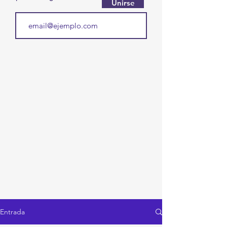
Unirse
Entrada