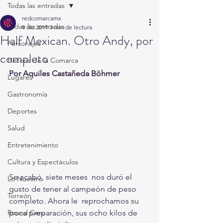
Todas las entradas
redcomarcamx
Todas las entradas
9 dic 2019
3 min de lectura
Half Mexican. Otro Andy, por
Personajes
completo
Historia de la Comarca
Por Aquiles Castañeda Böhmer
Lugares
Gastronomía
Deportes
Salud
Entretenimiento
Cultura y Espectáculos
Se acabó, siete meses  nos duró el 
Lo Nuestro
gusto de tener al campeón de peso 
Torreón
completo. Ahora le  reprochamos su 
poca preparación, sus ocho kilos de 
Round Cero