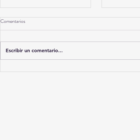
Comentarios
Torreón a 10 años
Escribir un comentario...
La Ciudad del