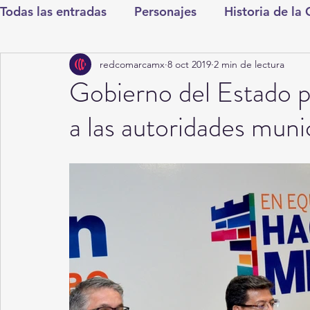
Todas las entradas
Personajes
Historia de la
redcomarcamx
8 oct 2019
2 min de lectura
Deportes
Salud
Entretenimiento
Cul
Gobierno del Estado 
a las autoridades muni
Round Cero
Columnistas
CDMX
Nac
Chismes
Qué Curioso
Gómez Palacio
Durango
Titulares en Inicio
Coahuila
Santa Aurelia de los Vientos
San Pedro