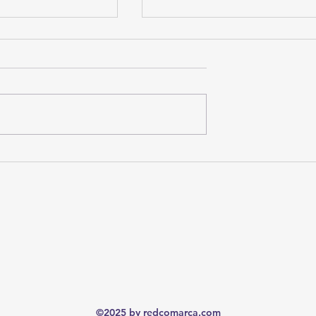
 Futuro
"Vuelva el próximo mes": las
denuncias de adultos mayores 
retrasos y trámites repetidos en
Subdelegación del IMSS en
Torreón
©2025 by redcomarca.com