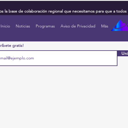
 la base de colaboración regional que necesitamos para que a todos 
Inicio
Noticias
Programas
Aviso de Privacidad
Más
ríbete gratis!
Uni