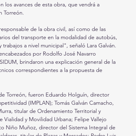
 los avances de esta obra, que vendrá a 
n Torreón. 
esponsable de la obra civil, así como de las 
arios del transporte en la modalidad de autobús, 
trabajos a nivel municipal", señaló Lara Galván. 
 encabezados por Rodolfo José Navarro 
 SIDUM, brindaron una explicación general de la 
cnicos correspondientes a la propuesta de 
de Torreón, fueron Eduardo Holguín, director 
ompetitividad (IMPLAN); Tomás Galván Camacho, 
urra, titular de Ordenamiento Territorial y 
 Vialidad y Movilidad Urbana; Felipe Vallejo 
o Niño Muñoz, director del Sistema Integral de 
deras, titular de Plazas y Mercados; Pedro Luis 