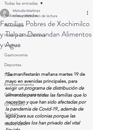
Todas las entradas
Melodía Martínez
Todas las entradas
18 may 2020
2 min de lectura
Familias Pobres de Xochimilco
Personajes
y Tlalpan Demandan Alimentos
Historia de la Comarca
y Agua
Lugares
Gastronomía
Deportes
*Se manifestarán mañana martes 19 de 
Salud
mayo en avenidas principales, para 
Entretenimiento
exigir
 un programa de distribución de 
Cultura y Espectáculos
alimentos para todas las familias que lo 
necesitan y que han sido afectadas por 
Lo Nuestro
la pandemia de Covid-19., además de 
Torreón
agua para sus colonias porque las 
autoridades los han privado del vital 
Round Cero
líquido. 