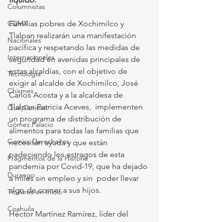
Columnistas
CDMX
Familias pobres de Xochimilco y 
Tlalpan realizarán una manifestación 
Nacionales
pacífica y respetando las medidas de 
Internacionales
seguridad en avenidas principales de 
estas alcaldías, con el objetivo de 
Tecnología
exigir al alcalde de Xochimilco, José  
Chismes
Carlos Acosta y a la alcaldesa de 
Tlalpan Patricia Aceves,  implementen 
Qué Curioso
un programa de distribución de 
Gómez Palacio
alimentos para todas las familias que 
Comics Derechairos
necesitan ayuda y que están  
padeciendo los estragos de esta 
Fragmentos de la Historia
pandemia por Covid-19, que ha dejado 
Durango
a miles sin empleo y sin  poder llevar 
algo de comer a sus hijos.
Titulares en Inicio
Coahuila
Héctor Martínez Ramírez, líder del 