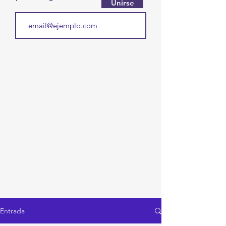
Unirse
Entrada