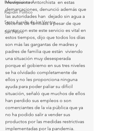
Investigaciones
Movimiento Antorchista  en estas 
demarcaciones, denunció además que 
Rapidín Político
las autoridades han  dejado sin agua a 
Santa Aurelia de los Vientos
decenas de familiass a pesar de que 
contar con este este servicio es vital en 
San Pedro
estos tiempos, dijo que todos los días 
son más las gargantas de madres y 
padres de familia que están  viviendo 
una situación muy desesperada 
porque el gobierno en sus tres niveles 
se ha olvidado completamente de 
ellos y no les proporciona ninguna 
ayuda para poder paliar su difícil 
situación, señaló que muchos de ellos 
han perdido sus empleos o son 
comerciantes de la vía pública que ya 
no ha podido salir a vender sus 
productos por las medidas restrictivas 
implementadas por la pandemia. 