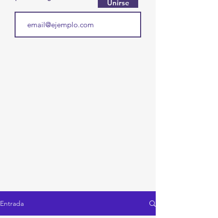
Unirse
Entrada