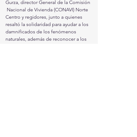
Gurza, director General de la Comisión 
 Nacional de Vivienda (CONAVI) Norte 
Centro y regidores, junto a quienes  
resaltó la solidaridad para ayudar a los 
damnificados de los fenómenos  
naturales, además de reconocer a los 
integrantes de Protección Civil  (PC), 
Cruz Roja y  Bomberos, que siempre 
apoyan en estas circunstancias.
Torreón, Ciudad en Equipo
Torreón
Ver todo
Entradas recientes