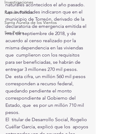
Investigaciones
naturales acontecidos el año pasado.
Las  autoridades indicaron que en el 
Rapidín Político
municipio de Torreón, derivado de la  
Santa Aurelia de los Vientos
declaratoria de emergencia emitida el 
San Pedro
mes de septiembre de 2018, y de  
acuerdo al censo realizado por la 
misma dependencia en las viviendas 
que  cumplieron con los requisitos 
para ser beneficiadas, se habrán de  
entregar 3 millones 270 mil pesos.
De  esta cifra, un millón 560 mil pesos 
corresponden a recurso federal,  
quedando pendiente el monto 
correspondiente al Gobierno del 
Estado, que  es por un millón 710 mil 
pesos.
El  titular de Desarrollo Social, Rogelio 
Cuéllar García, explicó que los  apoyos 
entregados van de acuerdo a los 