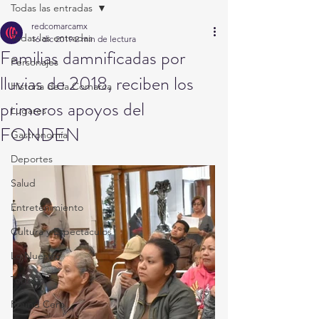
Todas las entradas
redcomarcamx
Todas las entradas
16 dic 2019
2 min de lectura
Familias damnificadas por
Personajes
lluvias de 2018, reciben los
Historia de la Comarca
primeros apoyos del
Lugares
FONDEN
Gastronomía
Deportes
Salud
Entretenimiento
Cultura y Espectáculos
Lo Nuestro
Torreón
Round Cero