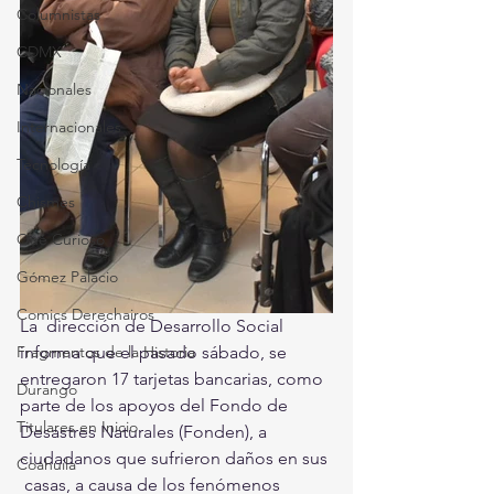
Columnistas
CDMX
Nacionales
Internacionales
Tecnología
Chismes
Qué Curioso
Gómez Palacio
Comics Derechairos
La  dirección de Desarrollo Social 
Fragmentos de la Historia
informa que el pasado sábado, se  
entregaron 17 tarjetas bancarias, como 
Durango
parte de los apoyos del Fondo de  
Titulares en Inicio
Desastres Naturales (Fonden), a 
ciudadanos que sufrieron daños en sus 
Coahuila
 casas, a causa de los fenómenos 