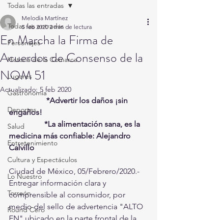
Todas las entradas
Melodía Martínez
Todas las entradas
5 feb 2020
2 min de lectura
En Marcha la Firma de
Personajes
Acuerdos de Consenso de la
Historia de la Comarca
NOM 51
Lugares
Actualizado:
5 feb 2020
Gastronomía
 *Advertir los daños ¡sin 
Deportes
engaños!
                  *La alimentación sana, es la 
Salud
medicina más confiable: Alejandro 
Entretenimiento
Calvillo
Cultura y Espectáculos
Ciudad de México, 05/Febrero/2020.-
Lo Nuestro
Entregar información clara y 
Torreón
comprensible al consumidor, por 
medio del sello de advertencia "ALTO 
Round Cero
EN" ubicado en la parte frontal de la 