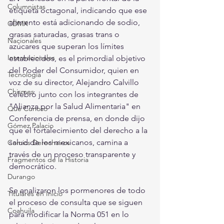
Columnistas
etiqueta octagonal, indicando que ese 
alimento está adicionando de sodio, 
CDMX
grasas saturadas, grasas trans o 
Nacionales
azúcares que superan los límites 
Internacionales
establecidos, es el primordial objetivo 
del Poder del Consumidor, quien en 
Tecnología
voz de su director, Alejandro Calvillo 
Chismes
celebró junto con los integrantes de 
"Alianza por la Salud Alimentaria" en 
Qué Curioso
Conferencia de prensa, en donde dijo 
Gómez Palacio
que el fortalecimiento del derecho a la 
salud de los mexicanos, camina a 
Comics Derechairos
través de un proceso transparente y 
Fragmentos de la Historia
democrático.
Durango
Se analizaron los pormenores de todo 
Titulares en Inicio
el proceso de consulta que se siguen 
Coahuila
para modificar la Norma 051 en lo 