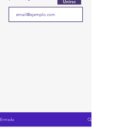
Unirse
Entrada