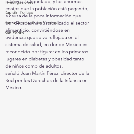
relativo al etiquetado, y los enormes 
Investigaciones
costos que la población está pagando, 
Rapidín Político
a causa de la poca información que 
Santa Aurelia de los Vientos
por décadas ha obstaculizado el sector 
alimenticio, convirtiéndose en 
San Pedro
evidencia que se ve reflejada en el 
sistema de salud, en donde México es 
reconocido por figurar en los primeros 
lugares en diabetes y obesidad tanto 
de niños como de adultos, 
señaló Juan Martín Pérez, director de la 
Red por los Derechos de la Infancia en 
México.