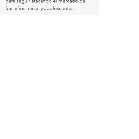
para seguir atacando el mercado de 
los niños, niñas y adolescentes.
"Ha llegado el tiempo de revalorar 
nuestros alimentos y tener una vida 
sana, digna y alegre, ya que de no 
hacer nada los costos de salud y 
económicos seguirán invadiendo los 
más íntimos espacios como son los 
hogares, puntualizó finalmente Julieta 
Ponce, directora del Centro de 
Orientación Alimentaria.
CDMX