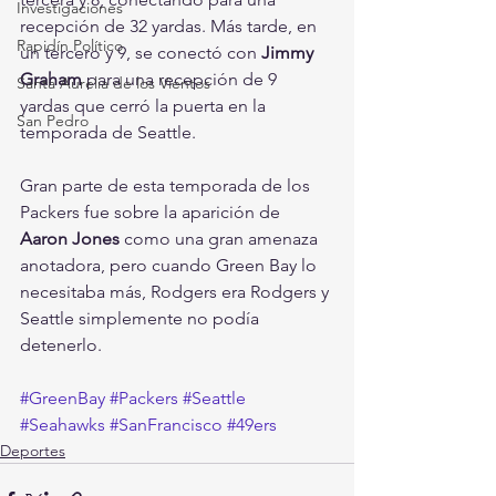
Investigaciones
recepción de 32 yardas. Más tarde, en 
Rapidín Político
un tercero y 9, se conectó con 
Jimmy 
Graham
 para una recepción de 9 
Santa Aurelia de los Vientos
yardas que cerró la puerta en la 
San Pedro
temporada de Seattle.
Gran parte de esta temporada de los 
Packers fue sobre la aparición de 
Aaron Jones
 como una gran amenaza 
anotadora, pero cuando Green Bay lo 
necesitaba más, Rodgers era Rodgers y 
Seattle simplemente no podía 
detenerlo.
#GreenBay
#Packers
#Seattle
#Seahawks
#SanFrancisco
#49ers
Deportes