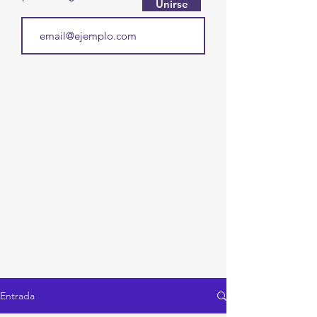
Unirse
Entrada