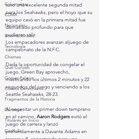
Columnistas
tuvo una excelente segunda mitad 
para los Seahawks, pero el hoyo que su 
CDMX
equipo cavó en la primera mitad fue 
Nacionales
demasiado profundo para que 
pudieran salir.
Internacionales
Los empacadores avanzan aljuego de 
Tecnología
campeonato de la N.F.C. 
Chismes
Dada la oportunidad de congelar el 
Qué Curioso
juego, Green Bay aprovechó, 
Gómez Palacio
masticando los últimos 2 minutos y 22 
segundos del juego y venciendo a los 
Comics Derechairos
Seattle Seahawks, 28-23.
Fragmentos de la Historia
Al necesitar un primer down temprano 
Durango
en el camino, 
Aaron Rodgers
 evitó el 
Titulares en Inicio
juego de carrera y lanzó 
Coahuila
profundamente a Davante Adams en 
tercera y 8, conectando para una 