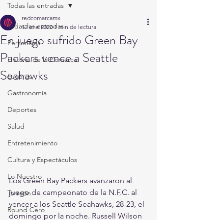
Todas las entradas
redcomarcamx
Todas las entradas
12 ene 2020
1 min de lectura
En juego sufrido Green Bay
Personajes
Packers vence a Seattle
Historia de la Comarca
Seahawks
Lugares
Gastronomía
Deportes
Salud
Entretenimiento
Cultura y Espectáculos
Lo Nuestro
Los Green Bay Packers avanzaron al 
juego de campeonato de la N.F.C. al 
Torreón
vencer a los Seattle Seahawks, 28-23, el 
Round Cero
domingo por la noche. Russell Wilson 