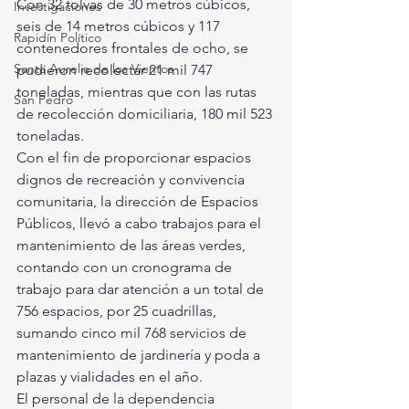
Con 32 tolvas de 30 metros cúbicos, 
Investigaciones
seis de 14 metros cúbicos y 117 
Rapidín Político
contenedores frontales de ocho, se 
Santa Aurelia de los Vientos
pudieron recolectar 21 mil 747 
toneladas, mientras que con las rutas 
San Pedro
de recolección domiciliaria, 180 mil 523 
toneladas.
Con el fin de proporcionar espacios 
dignos de recreación y convivencia 
comunitaria, la dirección de Espacios 
Públicos, llevó a cabo trabajos para el 
mantenimiento de las áreas verdes, 
contando con un cronograma de 
trabajo para dar atención a un total de 
756 espacios, por 25 cuadrillas, 
sumando cinco mil 768 servicios de 
mantenimiento de jardinería y poda a 
plazas y vialidades en el año.
El personal de la dependencia 