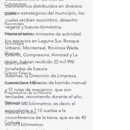
Columnistas
transferencia distribuidos en diversos 
puntos estratégicos del municipio, los 
CDMX
cuales reciben escombro, desecho 
Nacionales
vegetal y basura doméstica.
Internacionales
Hasta el tercer trimestre de actividad, 
los espacios en Laguna Sur, Bosque 
Tecnología
Urbano, Monterreal, Rovirosa Wade, 
Chismes
Esterito, Compresora, Amistad y La 
Unión, habían recibido 22 mil 996 
Qué Curioso
toneladas de basura.
Gómez Palacio
Además, la Dirección de Limpieza, 
cuenta con 140 rutas de barrido manual 
Comics Derechairos
y 51 rutas de mecánico, que son 
Fragmentos de la Historia
terciadas, recorriendo durante el año, 
Durango
285 mil 580 kilómetros; es decir, el 
equivalente a 7.12 vueltas a la 
Titulares en Inicio
circunferencia de la tierra, que es de 40 
Coahuila
mil 075 kilómetros.