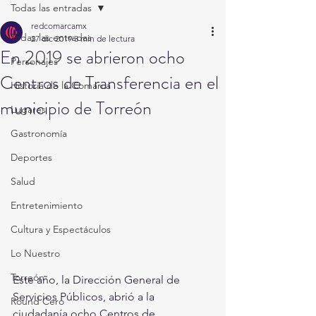
Todas las entradas
redcomarcamx
Todas las entradas
27 dic 2019
3 min de lectura
En 2019 se abrieron ocho
Personajes
Centros de Transferencia en el
Historia de la Comarca
municipio de Torreón
Lugares
Gastronomía
Deportes
Salud
Entretenimiento
Cultura y Espectáculos
Lo Nuestro
Torreón
Este año, la Dirección General de 
Servicios Públicos, abrió a la 
Round Cero
ciudadanía ocho Centros de 