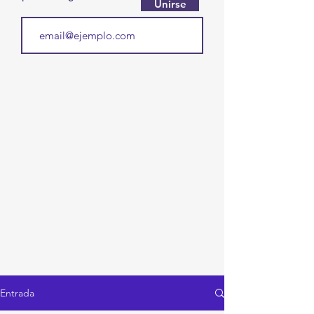
Unirse
Entrada