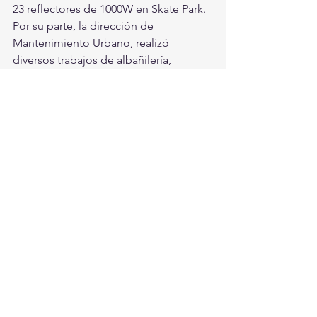
23 reflectores de 1000W en Skate Park.
Por su parte, la dirección de 
Mantenimiento Urbano, realizó 
diversos trabajos de albañilería, 
herrería y pintura en los diferentes 
espacios públicos de la ciudad, con el 
objetivo de brindar una imagen 
moderna y ordenada.
Destaca la aplicación de pintura 
antigrafitti en 34 mil 740 metros 
cuadrados en bardas, servicios de 
pintura en plazas y áreas verdes, 
remozamiento de estructuras de 
concreto en espacios públicos y el 
mantenimiento de infraestructura de 
herrería.
En el  Rastro Municipal, durante el año 
se sacrificó un total de 83 mil 163 
cabezas de ganado, tanto bovino 