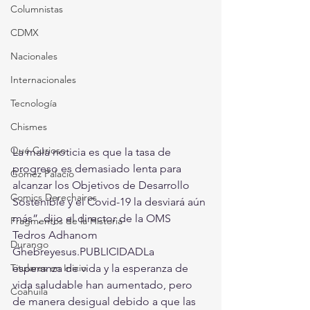
Columnistas
CDMX
Nacionales
Internacionales
Tecnología
Chismes
Qué Curioso
La mala noticia es que la tasa de 
progreso es demasiado lenta para 
Gómez Palacio
alcanzar los Objetivos de Desarrollo 
Comics Derechairos
Sostenible y el Covid-19 la desviará aún 
más”, dijo el director de la OMS 
Fragmentos de la Historia
Tedros Adhanom 
Durango
Ghebreyesus.PUBLICIDADLa 
esperanza de vida y la esperanza de 
Titulares en Inicio
vida saludable han aumentado, pero 
Coahuila
de manera desigual debido a que las 