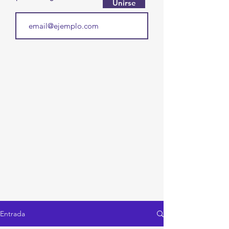
Unirse
Entrada