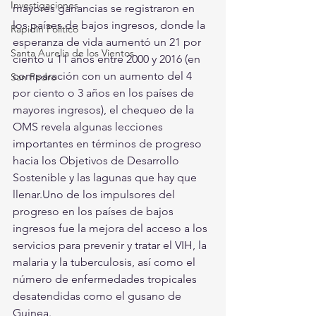
Investigaciones
mayores ganancias se registraron en 
los países de bajos ingresos, donde la 
Rapidín Político
esperanza de vida aumentó un 21 por 
Santa Aurelia de los Vientos
ciento u 11 años entre 2000 y 2016 (en 
comparación con un aumento del 4 
San Pedro
por ciento o 3 años en los países de 
mayores ingresos), el chequeo de la 
OMS revela algunas lecciones 
importantes en términos de progreso 
hacia los Objetivos de Desarrollo 
Sostenible y las lagunas que hay que 
llenar.Uno de los impulsores del 
progreso en los países de bajos 
ingresos fue la mejora del acceso a los 
servicios para prevenir y tratar el VIH, la 
malaria y la tuberculosis, así como el 
número de enfermedades tropicales 
desatendidas como el gusano de 
Guinea. 