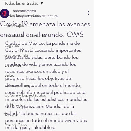
Todas las entradas
redcomarcamx
Todas las entradas
13 may 2020
2 min de lectura
Covid-19 amenaza los avances
Personajes
en salud en el mundo: OMS
Historia de la Comarca
Ciudad de México. La pandemia de 
Lugares
Covid-19 está causando importantes 
Gastronomía
pérdidas de vidas, perturbando los 
medios de vida y amenazando los 
Deportes
recientes avances en salud y el 
Salud
progreso hacia los objetivos de 
Entretenimiento
desarrollo global en todo el mundo, 
según el informe anual publicado este 
Cultura y Espectáculos
miércoles de las estadísticas mundiales 
Lo Nuestro
de la Organización Mundial de la 
Salud.“La buena noticia es que las 
Torreón
personas en todo el mundo viven vidas 
Round Cero
más largas y saludables. 